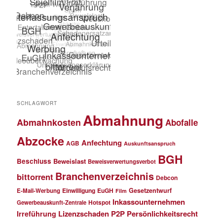
SCHLAGWORT
Abmahnung
Abmahnkosten
Abofalle
Abzocke
Anfechtung
AGB
Auskunftsanspruch
BGH
Beschluss
Beweislast
Beweisverwertungsverbot
Branchenverzeichnis
bittorrent
Debcon
Einwilligung
EuGH
Gesetzentwurf
E-Mail-Werbung
Film
Inkassounternehmen
Gewerbeauskunft-Zentrale
Hotspot
Lizenzschaden
P2P
Persönlichkeitsrecht
Irreführung