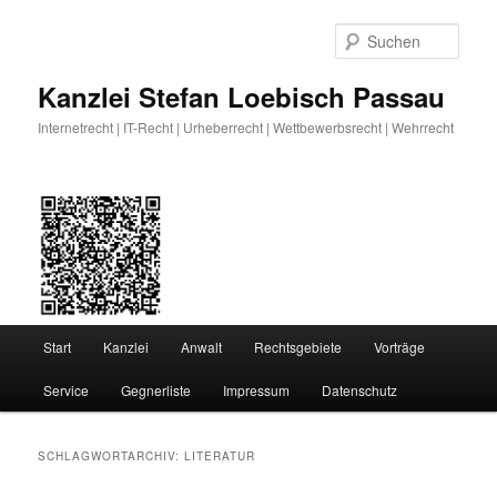
Zum
Zum
primären
sekundären
Such
Inhalt
Inhalt
springen
springen
Kanzlei Stefan Loebisch Passau
Internetrecht | IT-Recht | Urheberrecht | Wettbewerbsrecht | Wehrrecht
Hauptmenü
Start
Kanzlei
Anwalt
Rechtsgebiete
Vorträge
Service
Gegnerliste
Impressum
Datenschutz
SCHLAGWORTARCHIV:
LITERATUR