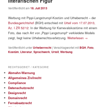
literarischen Figur
Veröffentlicht am
18. Juli 2013
Werbung mit Pippi-Langstrumpf-Kostüm und Urheberrecht – der
Bundesgerichtshof
(BGH) entschied mit
Urteil vom 17.07.2013,
Az. I ZR 52/12
: In der Werbung für Karnevalskostüme mit einem
Foto, das nach Art von „Pippi Langstrumpf“ verkleidete Models
zeigt, liegt keine Urheberrechtsverletzung.
Weiterlesen
→
Veröffentlicht unter
Urheberrecht
|
Verschlagwortet mit
BGH
,
Foto
,
Kostüm
,
Literatur
,
Sprachwerk
,
Urteil
,
Werbung
RECHTSGEBIET / KATEGORIE
Abmahn-Warnung
Allgemeines Zivilrecht
Compliance
Datenschutzrecht
Designrecht
Domainrecht
Fernabsatzrecht