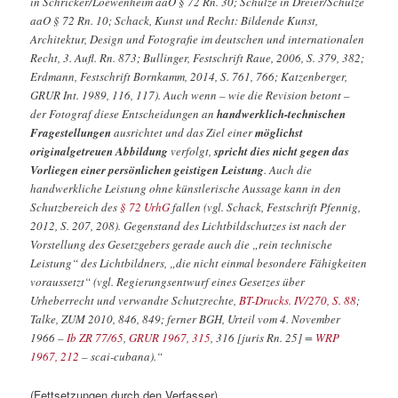
in Schricker/Loewenheim aaO § 72 Rn. 30; Schulze in Dreier/Schulze
aaO § 72 Rn. 10; Schack, Kunst und Recht: Bildende Kunst,
Architektur, Design und Fotografie im deutschen und internationalen
Recht, 3. Aufl. Rn. 873; Bullinger, Festschrift Raue, 2006, S. 379, 382;
Erdmann, Festschrift Bornkamm, 2014, S. 761, 766; Katzenberger,
GRUR Int. 1989, 116, 117). Auch wenn – wie die Revision betont –
der Fotograf diese Entscheidungen an
handwerklich-technischen
Fragestellungen
ausrichtet und das Ziel einer
möglichst
originalgetreuen Abbildung
verfolgt,
spricht dies nicht gegen das
Vorliegen einer persönlichen geistigen Leistung
. Auch die
handwerkliche Leistung ohne künstlerische Aussage kann in den
Schutzbereich des
§ 72 UrhG
fallen (vgl. Schack, Festschrift Pfennig,
2012, S. 207, 208). Gegenstand des Lichtbildschutzes ist nach der
Vorstellung des Gesetzgebers gerade auch die „rein technische
Leistung“ des Lichtbildners, „die nicht einmal besondere Fähigkeiten
voraussetzt“ (vgl. Regierungsentwurf eines Gesetzes über
Urheberrecht und verwandte Schutzrechte,
BT-Drucks. IV/270, S. 88
;
Talke, ZUM 2010, 846, 849; ferner BGH, Urteil vom 4. November
1966 –
Ib ZR 77/65
,
GRUR 1967, 315
, 316 [juris Rn. 25] =
WRP
1967, 212
– scai-cubana).“
(Fettsetzungen durch den Verfasser)