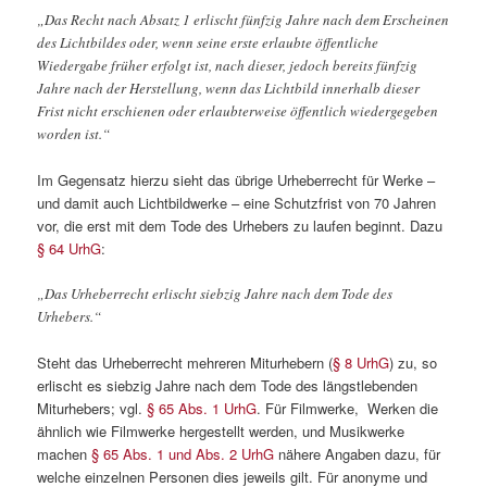
„Das Recht nach Absatz 1 erlischt fünfzig Jahre nach dem Erscheinen
des Lichtbildes oder, wenn seine erste erlaubte öffentliche
Wiedergabe früher erfolgt ist, nach dieser, jedoch bereits fünfzig
Jahre nach der Herstellung, wenn das Lichtbild innerhalb dieser
Frist nicht erschienen oder erlaubterweise öffentlich wiedergegeben
worden ist.“
Im Gegensatz hierzu sieht das übrige Urheberrecht für Werke –
und damit auch Lichtbildwerke – eine Schutzfrist von 70 Jahren
vor, die erst mit dem Tode des Urhebers zu laufen beginnt. Dazu
§ 64 UrhG
:
„Das Urheberrecht erlischt siebzig Jahre nach dem Tode des
Urhebers.“
Steht das Urheberrecht mehreren Miturhebern (
§ 8 UrhG
) zu, so
erlischt es siebzig Jahre nach dem Tode des längstlebenden
Miturhebers; vgl.
§ 65 Abs. 1 UrhG
. Für Filmwerke, Werken die
ähnlich wie Filmwerke hergestellt werden, und Musikwerke
machen
§ 65 Abs. 1 und Abs. 2 UrhG
nähere Angaben dazu, für
welche einzelnen Personen dies jeweils gilt. Für anonyme und