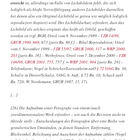
erreicht
ist, allerdings im Falle von Lichtbildern fehlt, die sich
lediglich als bloße Vervielfältigung anderer Lichtbilder darstellen,
bei denen also ein Original-Lichtbild so getreu wie möglich lediglich
reproduziert (kopiert) wird. Der Lichtbildschutz erfordert, dass das
Lichtbild als solches originär, das heißt als Urbild, geschaffen
worden ist (vgl. BGH, Urteil vom 8. November 1989 –
I ZR 14/88
,
GRUR 1990, 669
, 673 [juris Rn. 86 f.] – Bibel-Reproduktion; Urteil
vom 3. November 1999 –
I ZR 55/97
,
GRUR 2000, 317
=
WRP 2000,
203
[juris Rn. 16] – Werbefotos; Urteil vom 7. Dezember 2000 –
I ZR
146/98
,
GRUR 2001, 755
, 757 f. =
WRP 2001, 804
[juris Rn. 29] –
Telefonkarte; Vogel in Schricker/Loewenheim aaO
§ 72 UrhG
Rn. 30;
Schulze in Dreier/Schulze, UrhG, 6. Aufl., § 72 Rn. 10; Schack aaO
Rn. 720; W. Nordemann, GRUR 1987, 15, 17).
[…]
[26] Die Aufnahme einer Fotografie von einem (auch
zweidimensionalen) Werk erfordert – wie auch die Revision nicht in
Abrede stellt – Entscheidungen des Fotografen über eine Reihe von
gestalterischen Umständen, zu denen Standort, Entfernung,
Blickwinkel, Belichtung und Ausschnitt der Aufnahme zählen (Vogel