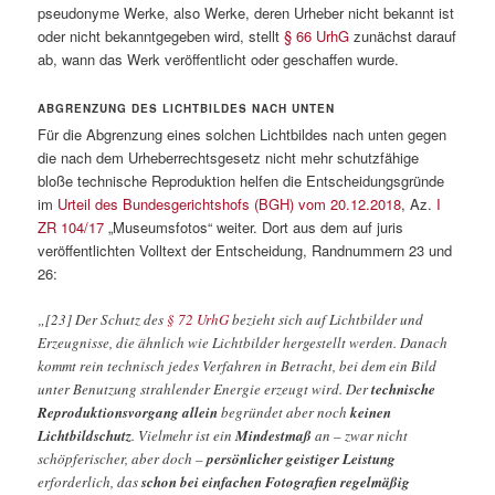
pseudonyme Werke, also Werke, deren Urheber nicht bekannt ist
oder nicht bekanntgegeben wird, stellt
§ 66 UrhG
zunächst darauf
ab, wann das Werk veröffentlicht oder geschaffen wurde.
ABGRENZUNG DES LICHTBILDES NACH UNTEN
Für die Abgrenzung eines solchen Lichtbildes nach unten gegen
die nach dem Urheberrechtsgesetz nicht mehr schutzfähige
bloße technische Reproduktion helfen die Entscheidungsgründe
im
Urteil des Bundesgerichtshofs (BGH) vom 20.12.2018
, Az.
I
ZR 104/17
„Museumsfotos“ weiter. Dort aus dem auf juris
veröffentlichten Volltext der Entscheidung, Randnummern 23 und
26:
„[23] Der Schutz des
§ 72 UrhG
bezieht sich auf Lichtbilder und
Erzeugnisse, die ähnlich wie Lichtbilder hergestellt werden. Danach
kommt rein technisch jedes Verfahren in Betracht, bei dem ein Bild
unter Benutzung strahlender Energie erzeugt wird. Der
technische
Reproduktionsvorgang allein
begründet aber noch
keinen
Lichtbildschutz
. Vielmehr ist ein
Mindestmaß
an – zwar nicht
schöpferischer, aber doch –
persönlicher geistiger Leistung
erforderlich, das
schon bei einfachen Fotografien regelmäßig