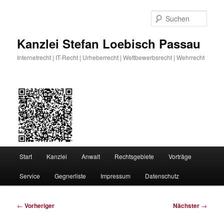
Zum
primären
Such
Inhalt
springen
Kanzlei Stefan Loebisch Passau
Internetrecht | IT-Recht | Urheberrecht | Wettbewerbsrecht | Wehrrecht
Hauptmenü
Start
Kanzlei
Anwalt
Rechtsgebiete
Vorträge
Service
Gegnerliste
Impressum
Datenschutz
Beitragsnavigation
←
Vorheriger
Nächster
→