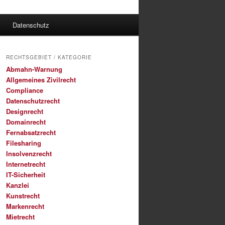
Datenschutz
RECHTSGEBIET / KATEGORIE
Abmahn-Warnung
Allgemeines Zivilrecht
Compliance
Datenschutzrecht
Designrecht
Domainrecht
Fernabsatzrecht
Filesharing
Insolvenzrecht
Internetrecht
IT-Sicherheit
Kanzlei
Kunstrecht
Markenrecht
Mietrecht