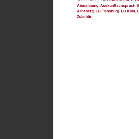
Abmahnung
,
Auskunftsanspruch
,
Arnsberg
,
LG Flensburg
,
LG Köln
,
O
Zubehör