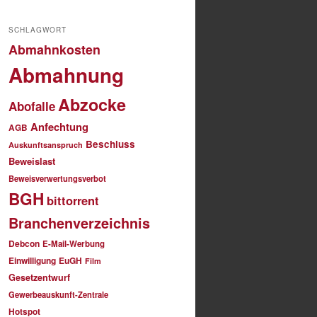
SCHLAGWORT
Abmahnkosten
Abmahnung
Abzocke
Abofalle
Anfechtung
AGB
Beschluss
Auskunftsanspruch
Beweislast
Beweisverwertungsverbot
BGH
bittorrent
Branchenverzeichnis
Debcon
E-Mail-Werbung
Einwilligung
EuGH
Film
Gesetzentwurf
Gewerbeauskunft-Zentrale
Hotspot