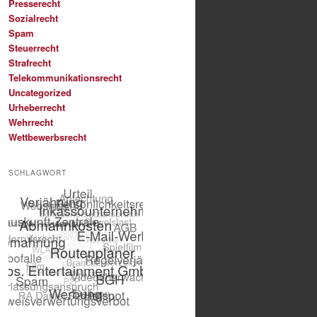
Presserecht
Sozialrecht
Spam
Steuerrecht
Strafrecht
Telekommunikationsrecht
Uncategorized
Urheberrecht
Wehrrecht
Wettbewerbsrecht
SCHLAGWORT