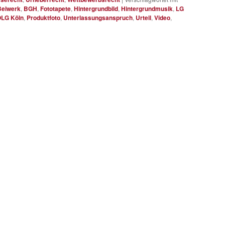
Beiwerk
,
BGH
,
Fototapete
,
Hintergrundbild
,
Hintergrundmusik
,
LG
LG Köln
,
Produktfoto
,
Unterlassungsanspruch
,
Urteil
,
Video
,