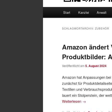
Hauptmenü
Start
Kanzlei
Anwalt
SCHLAGWORTARCHIV:
ZUBEHÖR
Amazon ändert 
Produktbilder:
Veröffentlicht am
5. August 2024
Amazon hat Anpassungen bei d
zunächst für Produktdetailsei
Textilien und Verbrauchsprod
lauert ein Stolperstein, der 
Weiterlesen
→