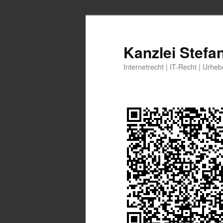
Zum
Zum
primären
sekundären
Inhalt
Inhalt
Kanzlei Stefa
springen
springen
Internetrecht | IT-Recht | Urhe