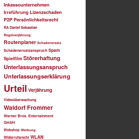
Inkassounternehmen
Lizenzschaden
Irreführung
P2P
Persönlichkeitsrecht
RA Daniel Sebastian
Regelverjährung
Routenplaner
Schadenersatz
Spam
Schadenersatzanspruch
Störerhaftung
Spielfilm
Unterlassungsanspruch
Unterlassungserklärung
Urteil
Verjährung
Videoüberwachung
Waldorf Frommer
Warner Bros. Entertainment
GmbH
Webshop
Werbung
WLAN
Widerrufsrecht