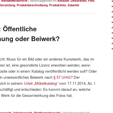
,
Wettbewerbsrecht
|
Verschlagwortet mit
Amazon
,
Dekoration
,
Foto
,
eferumfang
,
Produktbeschreibung
,
Produktfoto
,
Zubehör
 Öffentliche
ung oder Beiwerk?
cht: Muss für ein Bild oder ein anderes Kunstwerk, das im
hen ist, eine gesonderte Lizenz erworben werden, wenn
site oder in einem Katalog veröffentlicht werden soll? Oder
ein unwesentliches Beiwerk nach
§ 57 UrhG
? Der
sich in seinem
Urteil „Möbelkatalog“
vom 17.11.2014, Az.
I
schäftigt und entschieden: Es kommt darauf an, welche
 Werk für die Gesamtwirkung des Fotos hat.
serecht
,
Urheberrecht
,
Wettbewerbsrecht
|
Verschlagwortet mit