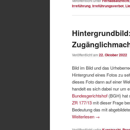
Veröffentlicht unter
Fernabsatzrecht
Irreführung
,
Irreführungsverbot
,
Li
Hintergrundbild:
Zugänglichmach
Veröffentlicht am
22. Oktober 2022
Bild im Bild und das Urheberre
Hintergrund eines Fotos zu se
dieses Foto dann auf einer Web
handelt es sich dabei nur um 
Bundesgerichtshof
(BGH) hat 
ZR 177/13
mit dieser Frage be
Bedeutung das mit abgebildete
Weiterlesen
→
Veröffentlicht unter
Kunstrecht
,
Pres