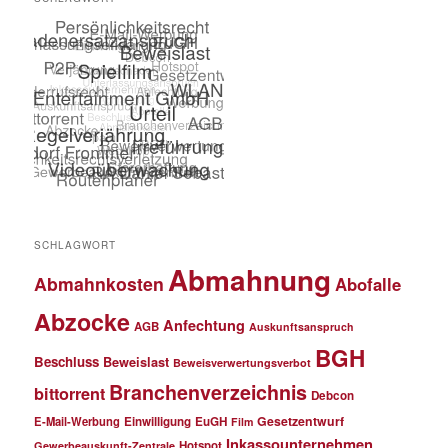
SCHLAGWORT
Abmahnung
Abmahnkosten
Abofalle
Abzocke
Anfechtung
AGB
Auskunftsanspruch
BGH
Beschluss
Beweislast
Beweisverwertungsverbot
Branchenverzeichnis
bittorrent
Debcon
Gesetzentwurf
E-Mail-Werbung
Einwilligung
EuGH
Film
Inkassounternehmen
Hotspot
Gewerbeauskunft-Zentrale