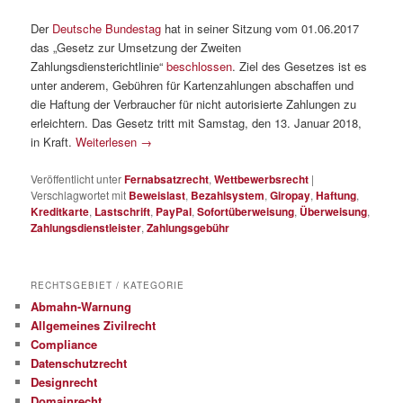
Der
Deutsche Bundestag
hat in seiner Sitzung vom 01.06.2017
das „Gesetz zur Umsetzung der Zweiten
Zahlungsdiensterichtlinie“
beschlossen
. Ziel des Gesetzes ist es
unter anderem, Gebühren für Kartenzahlungen abschaffen und
die Haftung der Verbraucher für nicht autorisierte Zahlungen zu
erleichtern. Das Gesetz tritt mit Samstag, den 13. Januar 2018,
in Kraft.
Weiterlesen
→
Veröffentlicht unter
Fernabsatzrecht
,
Wettbewerbsrecht
|
Verschlagwortet mit
Beweislast
,
Bezahlsystem
,
Giropay
,
Haftung
,
Kreditkarte
,
Lastschrift
,
PayPal
,
Sofortüberweisung
,
Überweisung
,
Zahlungsdienstleister
,
Zahlungsgebühr
RECHTSGEBIET / KATEGORIE
Abmahn-Warnung
Allgemeines Zivilrecht
Compliance
Datenschutzrecht
Designrecht
Domainrecht