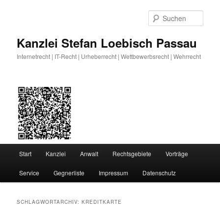
Zum
Zum
primären
sekundären
Such
Inhalt
Inhalt
springen
springen
Kanzlei Stefan Loebisch Passau
Internetrecht | IT-Recht | Urheberrecht | Wettbewerbsrecht | Wehrrecht
Hauptmenü
Start
Kanzlei
Anwalt
Rechtsgebiete
Vorträge
Service
Gegnerliste
Impressum
Datenschutz
SCHLAGWORTARCHIV:
KREDITKARTE