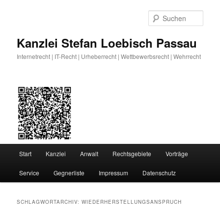
Zum
Zum
primären
sekundären
Such
Inhalt
Inhalt
springen
springen
Kanzlei Stefan Loebisch Passau
Internetrecht | IT-Recht | Urheberrecht | Wettbewerbsrecht | Wehrrecht
Hauptmenü
Start
Kanzlei
Anwalt
Rechtsgebiete
Vorträge
Service
Gegnerliste
Impressum
Datenschutz
SCHLAGWORTARCHIV:
WIEDERHERSTELLUNGSANSPRUCH