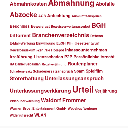
Abmahnung
Abmahnkosten
Abofalle
Abzocke
Anfechtung
AGB
Auskunftsanspruch
BGH
Beschluss
Beweislast
Beweisverwertungsverbot
Branchenverzeichnis
bittorrent
Debcon
Einwilligung
EuGH
Gesetzentwurf
E-Mail-Werbung
Film
Inkassounternehmen
Gewerbeauskunft-Zentrale
Hotspot
Lizenzschaden
P2P
Persönlichkeitsrecht
Irreführung
Routenplaner
RA Daniel Sebastian
Regelverjährung
Spielfilm
Spam
Schadenersatzanspruch
Schadenersatz
Störerhaftung
Unterlassungsanspruch
Urteil
Unterlassungserklärung
Verjährung
Waldorf Frommer
Videoüberwachung
Warner Bros. Entertainment GmbH
Webshop
Werbung
WLAN
Widerrufsrecht