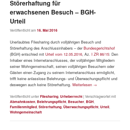
Störerhaftung für
erwachsenen Besuch – BGH-
Urteil
Veröffentlicht am
16. Mai 2016
Unerlaubtes Filesharing durch volljährigen Besuch und
Störerhaftung des Anschlussinhabers – der
Bundesgerichtshof
(BGH) entschied mit
Urteil vom 12.05.2016
, Az.
I ZR 86/15
: Den
Inhaber eines Internetanschlusses, der volljährigen Mitgliedern
seiner Wohngemeinschaft, seinen volljährigen Besuchern oder
Gästen einen Zugang zu seinem Internetanschluss ermöglicht,
trifft keine anlasslose Belehrungs- und Überwachungspflicht und
deswegen auch keine Störerhaftung.
Weiterlesen
→
Veröffentlicht unter
Filesharing
,
Urheberrecht
|
Verschlagwortet mit
Abmahnkosten
,
Belehrungspflicht
,
Besucher
,
BGH
,
Familienmitglied
,
Störerhaftung
,
Überwachungspflicht
,
Urteil
,
Wohngemeinschaft