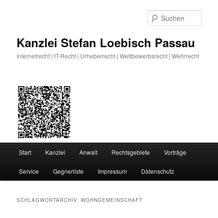
Zum
Zum
primären
sekundären
Such
Inhalt
Inhalt
springen
springen
Kanzlei Stefan Loebisch Passau
Internetrecht | IT-Recht | Urheberrecht | Wettbewerbsrecht | Wehrrecht
Hauptmenü
Start
Kanzlei
Anwalt
Rechtsgebiete
Vorträge
Service
Gegnerliste
Impressum
Datenschutz
SCHLAGWORTARCHIV:
WOHNGEMEINSCHAFT