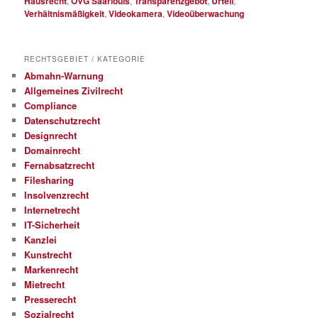
Hausrecht
,
OVG Saarlouis
,
Transparenzgebot
,
Urteil
,
Verhältnismäßigkeit
,
Videokamera
,
Videoüberwachung
RECHTSGEBIET / KATEGORIE
Abmahn-Warnung
Allgemeines Zivilrecht
Compliance
Datenschutzrecht
Designrecht
Domainrecht
Fernabsatzrecht
Filesharing
Insolvenzrecht
Internetrecht
IT-Sicherheit
Kanzlei
Kunstrecht
Markenrecht
Mietrecht
Presserecht
Sozialrecht