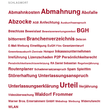
SCHLAGWORT
Abmahnung
Abmahnkosten
Abofalle
Abzocke
Anfechtung
AGB
Auskunftsanspruch
BGH
Beschluss
Beweislast
Beweisverwertungsverbot
Branchenverzeichnis
bittorrent
Debcon
Gesetzentwurf
E-Mail-Werbung
Einwilligung
EuGH
Film
Inkassounternehmen
Hotspot
Gewerbeauskunft-Zentrale
P2P
Persönlichkeitsrecht
Irreführung
Lizenzschaden
RA Daniel Sebastian
Persönlichkeitsrechtsverletzung
Regelverjährung
Routenplaner
Spielfilm
Spam
Schadenersatzanspruch
Störerhaftung
Unterlassungsanspruch
Urteil
Unterlassungserklärung
Verjährung
Waldorf Frommer
Videoüberwachung
Warner Bros. Entertainment GmbH
Widerrufsrecht
Webshop
Werbung
WLAN