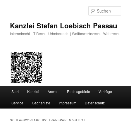
Zum
Zum
primären
sekundären
Such
Inhalt
Inhalt
springen
springen
Kanzlei Stefan Loebisch Passau
Internetrecht | IT-Recht | Urheberrecht | Wettbewerbsrecht | Wehrrecht
Hauptmenü
Start
Kanzlei
Anwalt
Rechtsgebiete
Vorträge
Service
Gegnerliste
Impressum
Datenschutz
SCHLAGWORTARCHIV:
TRANSPARENZGEBOT