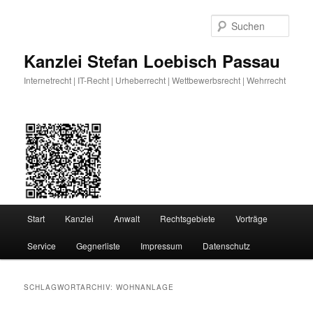
Zum
Zum
primären
sekundären
Such
Inhalt
Inhalt
springen
springen
Kanzlei Stefan Loebisch Passau
Internetrecht | IT-Recht | Urheberrecht | Wettbewerbsrecht | Wehrrecht
Hauptmenü
Start
Kanzlei
Anwalt
Rechtsgebiete
Vorträge
Service
Gegnerliste
Impressum
Datenschutz
SCHLAGWORTARCHIV:
WOHNANLAGE