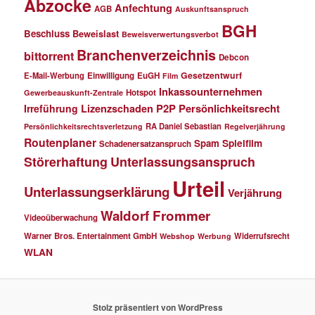
Abzocke
Anfechtung
AGB
Auskunftsanspruch
BGH
Beschluss
Beweislast
Beweisverwertungsverbot
Branchenverzeichnis
bittorrent
Debcon
Gesetzentwurf
E-Mail-Werbung
Einwilligung
EuGH
Film
Inkassounternehmen
Hotspot
Gewerbeauskunft-Zentrale
P2P
Persönlichkeitsrecht
Irreführung
Lizenzschaden
RA Daniel Sebastian
Persönlichkeitsrechtsverletzung
Regelverjährung
Routenplaner
Spielfilm
Spam
Schadenersatzanspruch
Störerhaftung
Unterlassungsanspruch
Urteil
Unterlassungserklärung
Verjährung
Waldorf Frommer
Videoüberwachung
Warner Bros. Entertainment GmbH
Widerrufsrecht
Webshop
Werbung
WLAN
Stolz präsentiert von WordPress