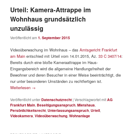
Urteil: Kamera-Attrappe im
Wohnhaus grundsätzlich
unzulässig
Veröffentlicht am
1. September 2015
Videoüberwachung im Wohnhaus – das
Amtsgericht Frankfurt
am Main
entschied mit Urteil vom 14.01.2015, Az.
33 C 3407/14
:
Bereits durch eine bloße Kameraattrappe im Haus-
Eingangsbereich wird die allgemeine Handlungsfreiheit der
Bewohner und deren Besucher in einer Weise beeinträchtigt, die
nur unter besonderen Umständen zu rechtfertigen ist.
Weiterlesen
→
Veröffentlicht unter
Datenschutzrecht
|
Verschlagwortet mit
AG
Frankfurt Main
,
Beseitigungsanspruch
,
Mietshaus
,
Persönlichkeitsrecht
,
Unterlassungsanspruch
,
Urteil
,
Videokamera
,
Videoüberwachung
,
Wohnanlage