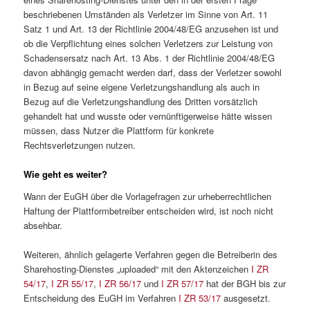
beschriebenen Umständen als Verletzer im Sinne von Art. 11
Satz 1 und Art. 13 der Richtlinie 2004/48/EG anzusehen ist und
ob die Verpflichtung eines solchen Verletzers zur Leistung von
Schadensersatz nach Art. 13 Abs. 1 der Richtlinie 2004/48/EG
davon abhängig gemacht werden darf, dass der Verletzer sowohl
in Bezug auf seine eigene Verletzungshandlung als auch in
Bezug auf die Verletzungshandlung des Dritten vorsätzlich
gehandelt hat und wusste oder vernünftigerweise hätte wissen
müssen, dass Nutzer die Plattform für konkrete
Rechtsverletzungen nutzen.
Wie geht es weiter?
Wann der EuGH über die Vorlagefragen zur urheberrechtlichen
Haftung der Plattformbetreiber entscheiden wird, ist noch nicht
absehbar.
Weiteren, ähnlich gelagerte Verfahren gegen die Betreiberin des
Sharehosting-Dienstes „uploaded“ mit den Aktenzeichen
I ZR
54/17
,
I ZR 55/17
,
I ZR 56/17
und
I ZR 57/17
hat der BGH bis zur
Entscheidung des EuGH im Verfahren
I ZR 53/17
ausgesetzt.