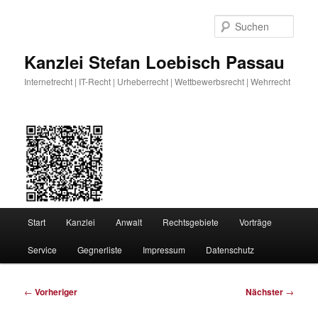
Zum
primären
Such
Inhalt
springen
Kanzlei Stefan Loebisch Passau
Internetrecht | IT-Recht | Urheberrecht | Wettbewerbsrecht | Wehrrecht
Hauptmenü
Start
Kanzlei
Anwalt
Rechtsgebiete
Vorträge
Service
Gegnerliste
Impressum
Datenschutz
Beitragsnavigation
←
Vorheriger
Nächster
→