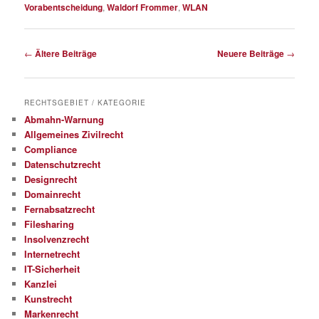
Vorabentscheidung
,
Waldorf Frommer
,
WLAN
Beitragsnavigation
←
Ältere Beiträge
Neuere Beiträge
→
RECHTSGEBIET / KATEGORIE
Abmahn-Warnung
Allgemeines Zivilrecht
Compliance
Datenschutzrecht
Designrecht
Domainrecht
Fernabsatzrecht
Filesharing
Insolvenzrecht
Internetrecht
IT-Sicherheit
Kanzlei
Kunstrecht
Markenrecht