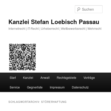
Zum
Zum
primären
sekundären
Such
Inhalt
Inhalt
springen
springen
Kanzlei Stefan Loebisch Passau
Internetrecht | IT-Recht | Urheberrecht | Wettbewerbsrecht | Wehrrecht
Hauptmenü
Start
Kanzlei
Anwalt
Rechtsgebiete
Vorträge
Service
Gegnerliste
Impressum
Datenschutz
SCHLAGWORTARCHIV:
STÖRERHAFTUNG