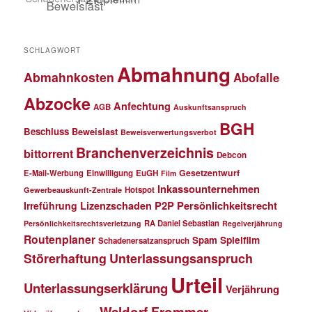
SCHLAGWORT
Abmahnung
Abmahnkosten
Abofalle
Abzocke
Anfechtung
AGB
Auskunftsanspruch
BGH
Beschluss
Beweislast
Beweisverwertungsverbot
Branchenverzeichnis
bittorrent
Debcon
Gesetzentwurf
E-Mail-Werbung
Einwilligung
EuGH
Film
Inkassounternehmen
Hotspot
Gewerbeauskunft-Zentrale
P2P
Persönlichkeitsrecht
Irreführung
Lizenzschaden
RA Daniel Sebastian
Persönlichkeitsrechtsverletzung
Regelverjährung
Routenplaner
Spielfilm
Spam
Schadenersatzanspruch
Störerhaftung
Unterlassungsanspruch
Urteil
Unterlassungserklärung
Verjährung
Waldorf Frommer