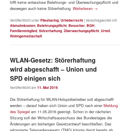
trifft keine anlasslose Belehrungs- und Überwachungspflicht und
deswegen auch keine Störerhaftung.
Weiterlesen
→
Veröffentlicht unter
Filesharing
,
Urheberrecht
|
Verschlagwortet mit
Abmahnkosten
,
Belehrungspflicht
,
Besucher
,
BGH
,
Familienmitglied
,
Störerhaftung
,
Überwachungspflicht
,
Urteil
,
Wohngemeinschaft
WLAN-Gesetz: Störerhaftung
wird abgeschafft – Union und
SPD einigen sich
Veröffentlicht am
11. Mai 2016
Die Störerhaftung für WLAN-Hotspotbetreiber soll abgeschafft
werden – darauf haben sich Union und SPD nach einer
Meldung
des Spiegel
am 11.05.2016 geeinigt. Schon in der nächsten
Sitzung soll der Wirtschaftsausschuss des Bundestages die
Änderungen am bisherigen Gesetzentwurf beschließen. Das
reformierte Telemediengesetz (TMG) könnte damit bereits ab