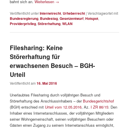
bahnt sich an.
Weiterlesen
→
Veröffentlicht unter
Internetrecht
,
Urheberrecht
|
Verschlagwortet mit
Bundesregierung
,
Bundestag
,
Gesetzentwurf
,
Hotspot
,
Providerprivileg
,
Störerhaftung
,
WLAN
Filesharing: Keine
Störerhaftung für
erwachsenen Besuch – BGH-
Urteil
Veröffentlicht am
16. Mai 2016
Unerlaubtes Filesharing durch volljährigen Besuch und
Störerhaftung des Anschlussinhabers – der
Bundesgerichtshof
(BGH) entschied mit
Urteil vom 12.05.2016
, Az.
I ZR 86/15
: Den
Inhaber eines Internetanschlusses, der volljährigen Mitgliedern
seiner Wohngemeinschaft, seinen volljährigen Besuchern oder
Gästen einen Zugang zu seinem Internetanschluss ermöglicht,