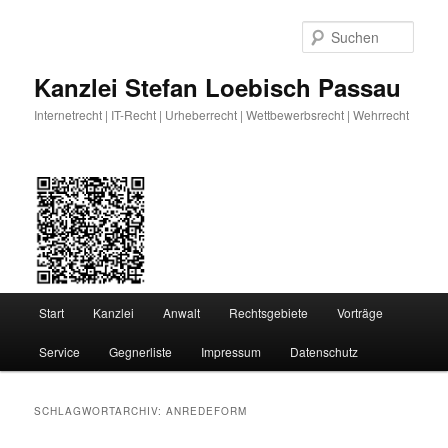
Zum
Zum
primären
sekundären
Such
Inhalt
Inhalt
springen
springen
Kanzlei Stefan Loebisch Passau
Internetrecht | IT-Recht | Urheberrecht | Wettbewerbsrecht | Wehrrecht
Hauptmenü
Start
Kanzlei
Anwalt
Rechtsgebiete
Vorträge
Service
Gegnerliste
Impressum
Datenschutz
SCHLAGWORTARCHIV:
ANREDEFORM