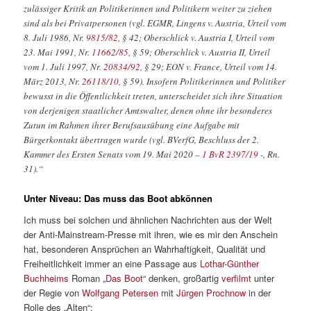
zulässiger Kritik an Politikerinnen und Politikern weiter zu ziehen
sind als bei Privatpersonen (vgl. EGMR, Lingens v. Austria, Urteil vom
8. Juli 1986, Nr.
9815/82
, § 42; Oberschlick v. Austria I, Urteil vom
23. Mai 1991, Nr.
11662/85
, § 59; Oberschlick v. Austria II, Urteil
vom 1. Juli 1997, Nr.
20834/92
, § 29; EON v. France, Urteil vom 14.
März 2013, Nr.
26118/10
, § 59). Insofern Politikerinnen und Politiker
bewusst in die Öffentlichkeit treten, unterscheidet sich ihre Situation
von derjenigen staatlicher Amtswalter, denen ohne ihr besonderes
Zutun im Rahmen ihrer Berufsausübung eine Aufgabe mit
Bürgerkontakt übertragen wurde (vgl. BVerfG, Beschluss der 2.
Kammer des Ersten Senats vom 19. Mai 2020 –
1 BvR 2397/19
-, Rn.
31).“
Unter Niveau: Das muss das Boot abkönnen
Ich muss bei solchen und ähnlichen Nachrichten aus der Welt
der Anti-Mainstream-Presse mit ihren, wie es mir den Anschein
hat, besonderen Ansprüchen an Wahrhaftigkeit, Qualität und
Freiheitlichkeit immer an eine Passage aus
Lothar-Günther
Buchheims
Roman „
Das Boot
“ denken, großartig
verfilmt
unter
der Regie von
Wolfgang Petersen
mit
Jürgen Prochnow
in der
Rolle des „Alten“: