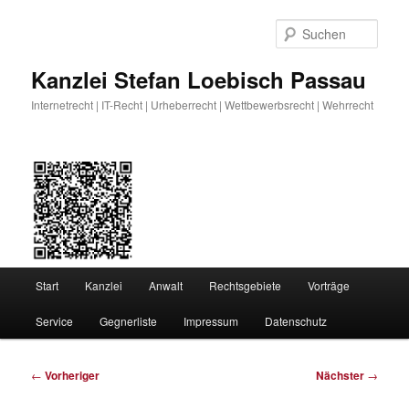
Zum
primären
Such
Inhalt
springen
Kanzlei Stefan Loebisch Passau
Internetrecht | IT-Recht | Urheberrecht | Wettbewerbsrecht | Wehrrecht
Hauptmenü
Start
Kanzlei
Anwalt
Rechtsgebiete
Vorträge
Service
Gegnerliste
Impressum
Datenschutz
Beitragsnavigation
←
Vorheriger
Nächster
→