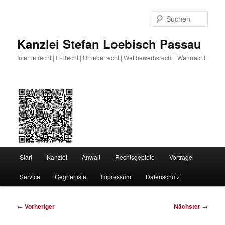
Zum
primären
Such
Inhalt
springen
Kanzlei Stefan Loebisch Passau
Internetrecht | IT-Recht | Urheberrecht | Wettbewerbsrecht | Wehrrecht
Hauptmenü
Start
Kanzlei
Anwalt
Rechtsgebiete
Vorträge
Service
Gegnerliste
Impressum
Datenschutz
Beitragsnavigation
←
Vorheriger
Nächster
→