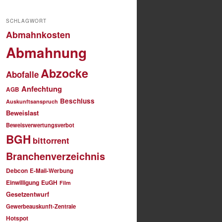
SCHLAGWORT
Abmahnkosten
Abmahnung
Abzocke
Abofalle
Anfechtung
AGB
Beschluss
Auskunftsanspruch
Beweislast
Beweisverwertungsverbot
BGH
bittorrent
Branchenverzeichnis
Debcon
E-Mail-Werbung
Einwilligung
EuGH
Film
Gesetzentwurf
Gewerbeauskunft-Zentrale
Hotspot