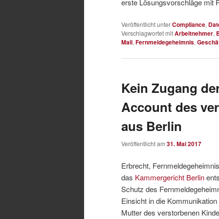
erste Lösungsvorschläge mit 
Veröffentlicht unter
Compliance
,
Dat
Verschlagwortet mit
Arbeitnehmer
,
Mail
,
Fernmeldegeheimnis
,
Geschäf
Kein Zugang der
Account des ver
aus Berlin
Veröffentlicht am
31. Mai 2017
Erbrecht, Fernmeldegeheimnis
das
Kammergericht Berlin
ents
Schutz des Fernmeldegeheimni
Einsicht in die Kommunikation 
Mutter des verstorbenen Kinde