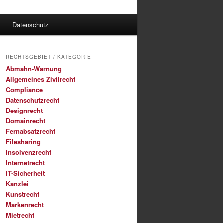
Datenschutz
RECHTSGEBIET / KATEGORIE
Abmahn-Warnung
Allgemeines Zivilrecht
Compliance
Datenschutzrecht
Designrecht
Domainrecht
Fernabsatzrecht
Filesharing
Insolvenzrecht
Internetrecht
IT-Sicherheit
Kanzlei
Kunstrecht
Markenrecht
Mietrecht