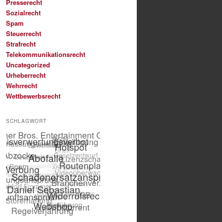
Presserecht
Sozialrecht
Spam
Steuerrecht
Strafrecht
Telekommunikationsrecht
Uncategorized
Urheberrecht
Wehrrecht
Wettbewerbsrecht
SCHLAGWORT