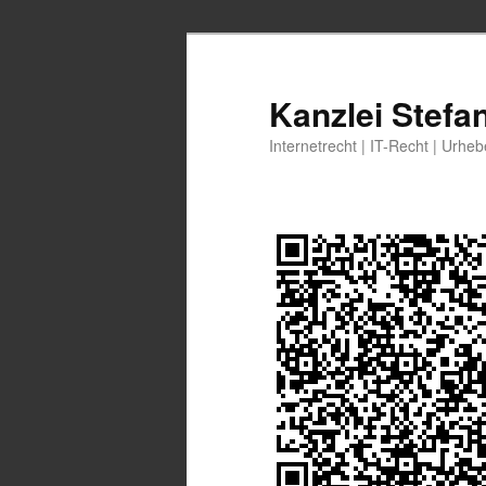
Zum
Zum
primären
sekundären
Inhalt
Inhalt
Kanzlei Stefa
springen
springen
Internetrecht | IT-Recht | Urhe