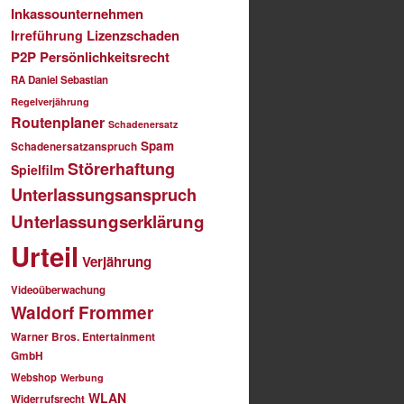
Inkassounternehmen
Lizenzschaden
Irreführung
P2P
Persönlichkeitsrecht
RA Daniel Sebastian
Regelverjährung
Routenplaner
Schadenersatz
Spam
Schadenersatzanspruch
Störerhaftung
Spielfilm
Unterlassungsanspruch
Unterlassungserklärung
Urteil
Verjährung
Videoüberwachung
Waldorf Frommer
Warner Bros. Entertainment
GmbH
Webshop
Werbung
WLAN
Widerrufsrecht