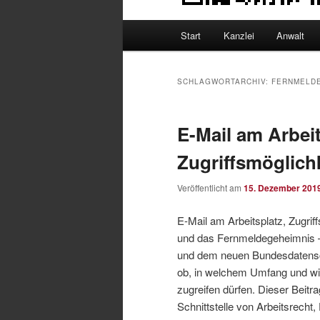
Hauptmenü
Start
Kanzlei
Anwalt
SCHLAGWORTARCHIV:
FERNMELD
E-Mail am Arbeit
Zugriffsmöglich
Veröffentlicht am
15. Dezember 201
E-Mail am Arbeitsplatz, Zugrif
und das Fernmeldegeheimnis 
und dem neuen Bundesdatensc
ob, in welchem Umfang und wie 
zugreifen dürfen. Dieser Beitr
Schnittstelle von Arbeitsrech