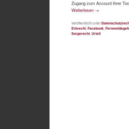
Zugang zum Account ihrer Toch
Weiterlesen
→
Veröffentlicht unter
Datenschutzrech
Erbrecht
,
Facebook
,
Fernmeldegeh
Sorgerecht
,
Urteil