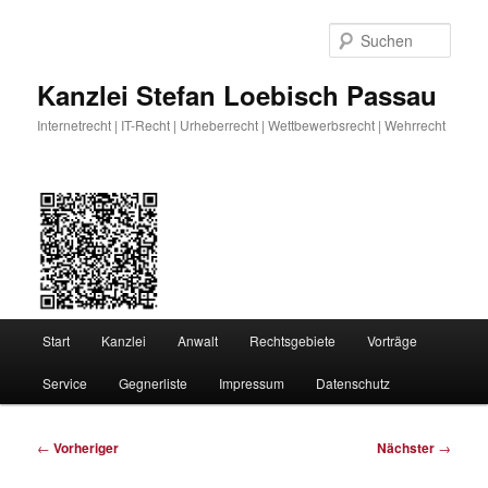
Zum
primären
Such
Inhalt
springen
Kanzlei Stefan Loebisch Passau
Internetrecht | IT-Recht | Urheberrecht | Wettbewerbsrecht | Wehrrecht
Hauptmenü
Start
Kanzlei
Anwalt
Rechtsgebiete
Vorträge
Service
Gegnerliste
Impressum
Datenschutz
Beitragsnavigation
←
Vorheriger
Nächster
→