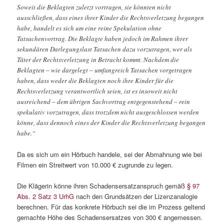
Soweit die Beklagten zuletzt vortragen, sie könnten nicht
ausschließen, dass eines ihrer Kinder die Rechtsverletzung begangen
habe, handelt es sich um eine reine Spekulation ohne
Tatsachenvortrag. Die Beklagte haben jedoch im Rahmen ihrer
sekundären Darlegungslast Tatsachen dazu vorzutragen, wer als
Täter der Rechtsverletzung in Betracht kommt. Nachdem die
Beklagten ‒ wie dargelegt ‒ umfangreich Tatsachen vorgetragen
haben, dass weder die Beklagten noch ihre Kinder für die
Rechtsverletzung verantwortlich seien, ist es insoweit nicht
ausreichend ‒ dem übrigen Sachvortrag entgegenstehend ‒ rein
spekulativ vorzutragen, dass trotzdem nicht ausgeschlossen werden
könne, dass dennoch eines der Kinder die Rechtsverletzung begangen
habe.“
Da es sich um ein Hörbuch handele, sei der Abmahnung wie bei
Filmen ein Streitwert von 10.000 € zugrunde zu legen.
Die Klägerin könne ihren Schadensersatzanspruch gemäß
§ 97
Abs. 2 Satz 3 UrhG
nach den Grundsätzen der Lizenzanalogie
berechnen. Für das konkrete Hörbuch sei die im Prozess geltend
gemachte Höhe des Schadensersatzes von 300 € angemessen.