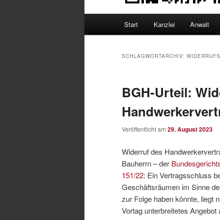
Hauptmenü
Start
Kanzlei
Anwalt
SCHLAGWORTARCHIV:
WIDERRUFS
BGH-Urteil: Wid
Handwerkervert
Veröffentlicht am
29. August 2023
Widerruf des Handwerkervertr
Bauherrn – der
Bundesgericht
151/22
: Ein Vertragsschluss b
Geschäftsräumen im Sinne d
zur Folge haben könnte, liegt
Vortag unterbreitetes Angebot