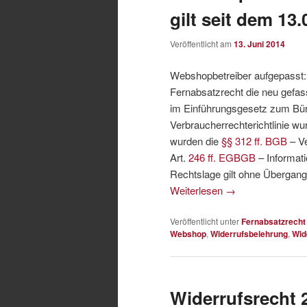
gilt seit dem 13
Veröffentlicht am
13. Juni 2014
Webshopbetreiber aufgepasst: 
Fernabsatzrecht die neu gefas
im Einführungsgesetz zum Bür
Verbraucherrechterichtlinie w
wurden die
§§ 312 ff. BGB
– Ve
Art.
246 ff. EGBGB
– Informati
Rechtslage gilt ohne Übergang
Weiterlesen
→
Veröffentlicht unter
Fernabsatzrecht
Webshop
,
Widerrufsbelehrung
,
Wid
Widerrufsrecht 