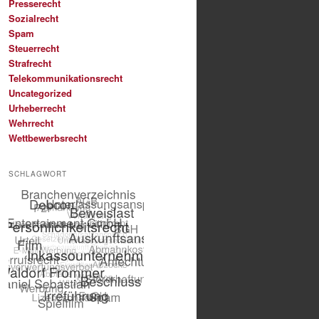
Presserecht
Sozialrecht
Spam
Steuerrecht
Strafrecht
Telekommunikationsrecht
Uncategorized
Urheberrecht
Wehrrecht
Wettbewerbsrecht
SCHLAGWORT