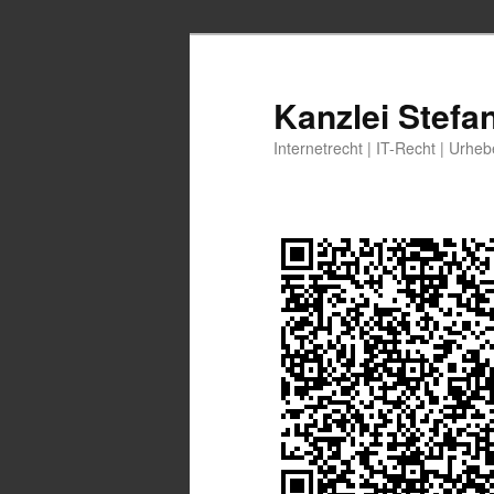
Zum
Zum
primären
sekundären
Inhalt
Inhalt
Kanzlei Stefa
springen
springen
Internetrecht | IT-Recht | Urhe