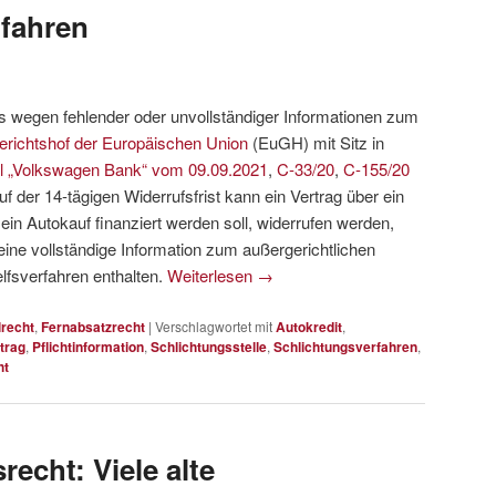
fahren
gs wegen fehlender oder unvollständiger Informationen zum
erichtshof der Europäischen Union
(EuGH) mit Sitz in
il „Volkswagen Bank“ vom 09.09.2021
,
C-33/20
,
C-155/20
f der 14-tägigen Widerrufsfrist kann ein Vertrag über ein
in Autokauf finanziert werden soll, widerrufen werden,
ine vollständige Information zum außergerichtlichen
fsverfahren enthalten.
Weiterlesen
→
lrecht
,
Fernabsatzrecht
|
Verschlagwortet mit
Autokredit
,
trag
,
Pflichtinformation
,
Schlichtungsstelle
,
Schlichtungsverfahren
,
ht
echt: Viele alte