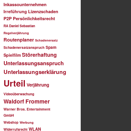
Inkassounternehmen
Lizenzschaden
Irreführung
P2P
Persönlichkeitsrecht
RA Daniel Sebastian
Regelverjährung
Routenplaner
Schadenersatz
Spam
Schadenersatzanspruch
Störerhaftung
Spielfilm
Unterlassungsanspruch
Unterlassungserklärung
Urteil
Verjährung
Videoüberwachung
Waldorf Frommer
Warner Bros. Entertainment
GmbH
Webshop
Werbung
WLAN
Widerrufsrecht