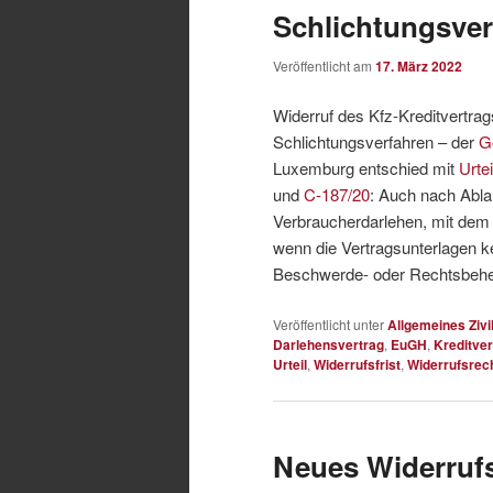
Schlichtungsver
Veröffentlicht am
17. März 2022
Widerruf des Kfz-Kreditvertra
Schlichtungsverfahren – der
G
Luxemburg entschied mit
Urte
und
C-187/20
: Auch nach Ablau
Verbraucherdarlehen, mit dem e
wenn die Vertragsunterlagen ke
Beschwerde- oder Rechtsbehel
Veröffentlicht unter
Allgemeines Zivi
Darlehensvertrag
,
EuGH
,
Kreditver
Urteil
,
Widerrufsfrist
,
Widerrufsrec
Neues Widerrufsr