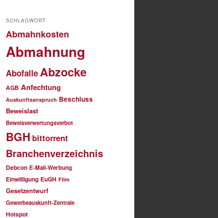
SCHLAGWORT
Abmahnkosten
Abmahnung
Abzocke
Abofalle
Anfechtung
AGB
Beschluss
Auskunftsanspruch
Beweislast
Beweisverwertungsverbot
BGH
bittorrent
Branchenverzeichnis
Debcon
E-Mail-Werbung
Einwilligung
EuGH
Film
Gesetzentwurf
Gewerbeauskunft-Zentrale
Hotspot