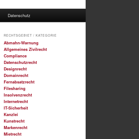
Datenschutz
RECHTSGEBIET / KATEGORIE
Abmahn-Warnung
Allgemeines Zivilrecht
Compliance
Datenschutzrecht
Designrecht
Domainrecht
Fernabsatzrecht
Filesharing
Insolvenzrecht
Internetrecht
IT-Sicherheit
Kanzlei
Kunstrecht
Markenrecht
Mietrecht