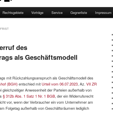
Rechtsgebiete
Vorträge
Service
Gegnerliste
Impressum
FRIST
erruf des
rags als Geschäftsmodell
ags mit Rückzahlungsanspruch als Geschäftsmodell des
shof (BGH)
entschied mit
Urteil vom 06.07.2023
, Az.
VII ZR
ei gleichzeitiger Anwesenheit der Parteien außerhalb von
es
§ 312b Abs. 1 Satz 1 Nr. 1 BGB
, der ein Widerrufsrecht
 nicht vor, wenn der Verbraucher ein vom Unternehmer am
 am Folgetag außerhalb von Geschäftsräumen lediglich