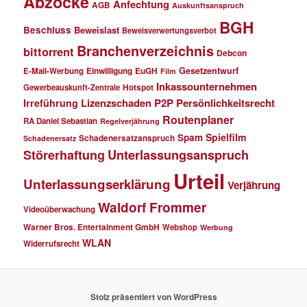
Abzocke
Anfechtung
AGB
Auskunftsanspruch
BGH
Beschluss
Beweislast
Beweisverwertungsverbot
Branchenverzeichnis
bittorrent
Debcon
Einwilligung
EuGH
Gesetzentwurf
E-Mail-Werbung
Film
Inkassounternehmen
Gewerbeauskunft-Zentrale
Hotspot
Lizenzschaden
P2P
Persönlichkeitsrecht
Irreführung
Routenplaner
RA Daniel Sebastian
Regelverjährung
Spielfilm
Spam
Schadenersatzanspruch
Schadenersatz
Störerhaftung
Unterlassungsanspruch
Urteil
Unterlassungserklärung
Verjährung
Waldorf Frommer
Videoüberwachung
Warner Bros. Entertainment GmbH
Webshop
Werbung
WLAN
Widerrufsrecht
Stolz präsentiert von WordPress