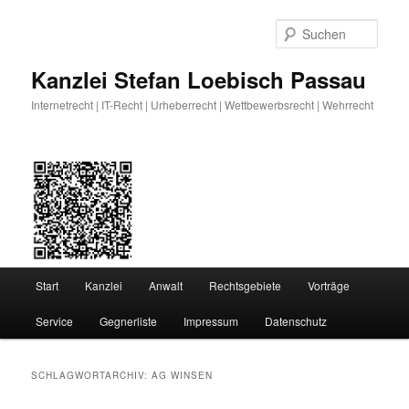
Zum
Zum
primären
sekundären
Such
Inhalt
Inhalt
springen
springen
Kanzlei Stefan Loebisch Passau
Internetrecht | IT-Recht | Urheberrecht | Wettbewerbsrecht | Wehrrecht
Hauptmenü
Start
Kanzlei
Anwalt
Rechtsgebiete
Vorträge
Service
Gegnerliste
Impressum
Datenschutz
SCHLAGWORTARCHIV:
AG WINSEN