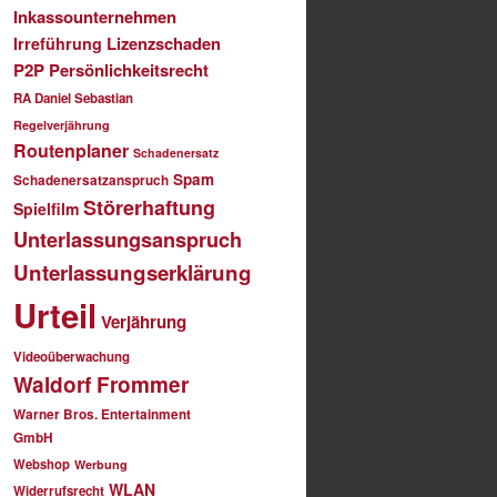
Inkassounternehmen
Lizenzschaden
Irreführung
P2P
Persönlichkeitsrecht
RA Daniel Sebastian
Regelverjährung
Routenplaner
Schadenersatz
Spam
Schadenersatzanspruch
Störerhaftung
Spielfilm
Unterlassungsanspruch
Unterlassungserklärung
Urteil
Verjährung
Videoüberwachung
Waldorf Frommer
Warner Bros. Entertainment
GmbH
Webshop
Werbung
WLAN
Widerrufsrecht