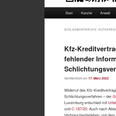
Hauptmenü
Start
Kanzlei
Anwalt
SCHLAGWORTARCHIV:
AUTOKREDI
Kfz-Kreditvertr
fehlender Infor
Schlichtungsver
Veröffentlicht am
17. März 2022
Widerruf des Kfz-Kreditvertra
Schlichtungsverfahren – der
G
Luxemburg entschied mit
Urte
und
C-187/20
: Auch nach Ablau
Verbraucherdarlehen, mit dem e