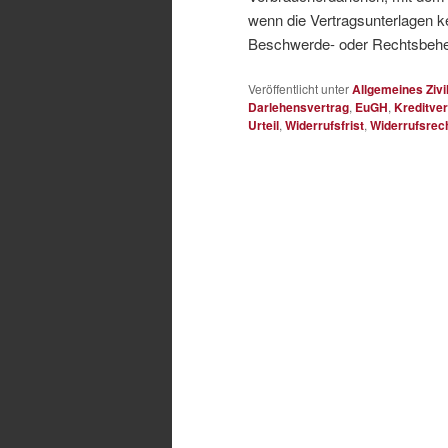
wenn die Vertragsunterlagen ke
Beschwerde- oder Rechtsbehel
Veröffentlicht unter
Allgemeines Zivi
Darlehensvertrag
,
EuGH
,
Kreditver
Urteil
,
Widerrufsfrist
,
Widerrufsrec