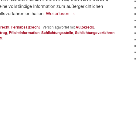
ine vollständige Information zum außergerichtlichen
fsverfahren enthalten.
Weiterlesen
→
lrecht
,
Fernabsatzrecht
|
Verschlagwortet mit
Autokredit
,
trag
,
Pflichtinformation
,
Schlichtungsstelle
,
Schlichtungsverfahren
,
ht