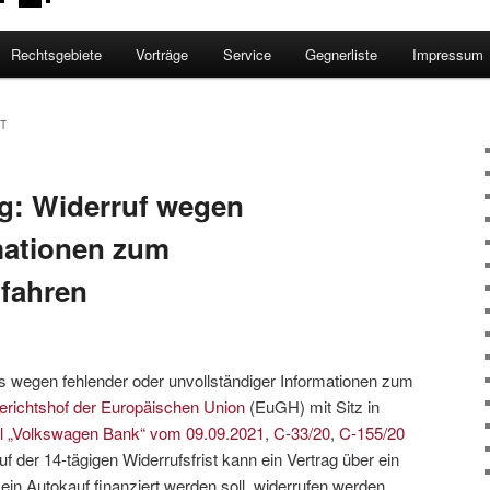
Rechtsgebiete
Vorträge
Service
Gegnerliste
Impressum
T
ag: Widerruf wegen
mationen zum
fahren
gs wegen fehlender oder unvollständiger Informationen zum
erichtshof der Europäischen Union
(EuGH) mit Sitz in
il „Volkswagen Bank“ vom 09.09.2021
,
C-33/20
,
C-155/20
f der 14-tägigen Widerrufsfrist kann ein Vertrag über ein
in Autokauf finanziert werden soll, widerrufen werden,