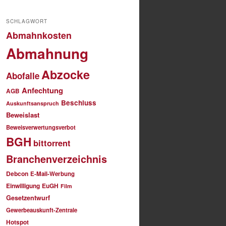
SCHLAGWORT
Abmahnkosten
Abmahnung
Abzocke
Abofalle
Anfechtung
AGB
Beschluss
Auskunftsanspruch
Beweislast
Beweisverwertungsverbot
BGH
bittorrent
Branchenverzeichnis
Debcon
E-Mail-Werbung
Einwilligung
EuGH
Film
Gesetzentwurf
Gewerbeauskunft-Zentrale
Hotspot