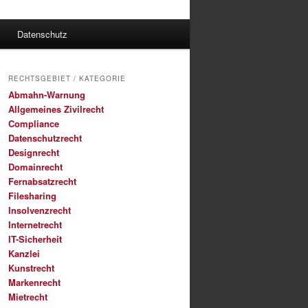
Datenschutz
RECHTSGEBIET / KATEGORIE
Abmahn-Warnung
Allgemeines Zivilrecht
Compliance
Datenschutzrecht
Designrecht
Domainrecht
Fernabsatzrecht
Filesharing
Insolvenzrecht
Internetrecht
IT-Sicherheit
Kanzlei
Kunstrecht
Markenrecht
Mietrecht