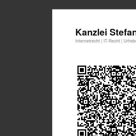
Zum
Zum
primären
sekundären
Inhalt
Inhalt
Kanzlei Stefa
springen
springen
Internetrecht | IT-Recht | Urhe