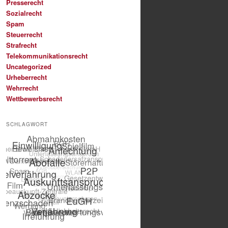
Presserecht
Sozialrecht
Spam
Steuerrecht
Strafrecht
Telekommunikationsrecht
Uncategorized
Urheberrecht
Wehrrecht
Wettbewerbsrecht
SCHLAGWORT