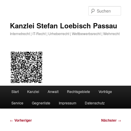
Zum
primären
Such
Inhalt
springen
Kanzlei Stefan Loebisch Passau
Internetrecht | IT-Recht | Urheberrecht | Wettbewerbsrecht | Wehrrecht
Hauptmenü
Start
Kanzlei
Anwalt
Rechtsgebiete
Vorträge
Service
Gegnerliste
Impressum
Datenschutz
Beitragsnavigation
←
Vorheriger
Nächster
→