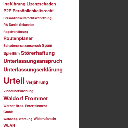
Irreführung
Lizenzschaden
P2P
Persönlichkeitsrecht
Persönlichkeitsrechtsverletzung
RA Daniel Sebastian
Regelverjährung
Routenplaner
Spam
Schadenersatzanspruch
Störerhaftung
Spielfilm
Unterlassungsanspruch
Unterlassungserklärung
Urteil
Verjährung
Videoüberwachung
Waldorf Frommer
Warner Bros. Entertainment
GmbH
Widerrufsrecht
Webshop
Werbung
WLAN