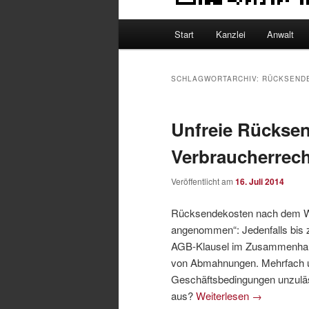
Hauptmenü
Start
Kanzlei
Anwalt
SCHLAGWORTARCHIV:
RÜCKSEND
Unfreie Rückse
Verbraucherrecht
Veröffentlicht am
16. Juli 2014
Rücksendekosten nach dem Wi
angenommen“: Jedenfalls bis z
AGB-Klausel im Zusammenhang
von Abmahnungen. Mehrfach urt
Geschäftsbedingungen unzuläs
aus?
Weiterlesen
→