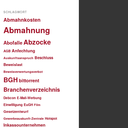
SCHLAGWORT
Abmahnkosten
Abmahnung
Abzocke
Abofalle
Anfechtung
AGB
Beschluss
Auskunftsanspruch
Beweislast
Beweisverwertungsverbot
BGH
bittorrent
Branchenverzeichnis
Debcon
E-Mail-Werbung
Einwilligung
EuGH
Film
Gesetzentwurf
Hotspot
Gewerbeauskunft-Zentrale
Inkassounternehmen