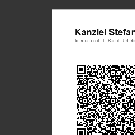
Zum
Zum
primären
sekundären
Inhalt
Inhalt
Kanzlei Stefa
springen
springen
Internetrecht | IT-Recht | Urhe