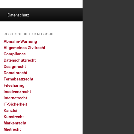
Datenschutz
RECHTSGEBIET / KATEGORIE
Abmahn-Warnung
Allgemeines Zivilrecht
Compliance
Datenschutzrecht
Designrecht
Domainrecht
Fernabsatzrecht
Filesharing
Insolvenzrecht
Internetrecht
IT-Sicherheit
Kanzlei
Kunstrecht
Markenrecht
Mietrecht