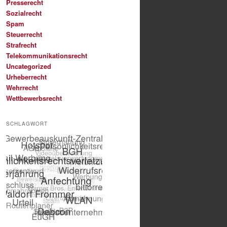
Presserecht
Sozialrecht
Spam
Steuerrecht
Strafrecht
Telekommunikationsrecht
Uncategorized
Urheberrecht
Wehrrecht
Wettbewerbsrecht
SCHLAGWORT