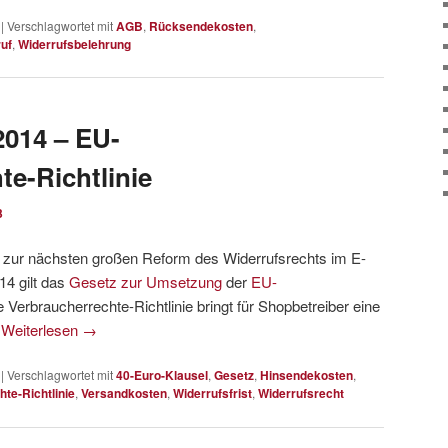
|
Verschlagwortet mit
AGB
,
Rücksendekosten
,
uf
,
Widerrufsbelehrung
2014 – EU-
te-Richtlinie
3
zur nächsten großen Reform des Widerrufsrechts im E-
4 gilt das
Gesetz zur Umsetzung
der
EU-
e Verbraucherrechte-Richtlinie bringt für Shopbetreiber eine
.
Weiterlesen
→
|
Verschlagwortet mit
40-Euro-Klausel
,
Gesetz
,
Hinsendekosten
,
te-Richtlinie
,
Versandkosten
,
Widerrufsfrist
,
Widerrufsrecht