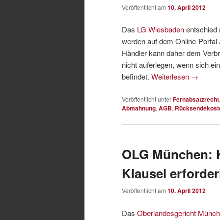
Veröffentlicht am
10. April 2012
Das
LG Wiesbaden
entschied 
werden auf dem Online-Portal 
Händler kann daher dem Verb
nicht auferlegen, wenn sich e
befindet.
Weiterlesen
→
Veröffentlicht unter
Fernabsatzrecht
Abmahnung
,
AGB
,
Rücksendekost
OLG München: K
Klausel erforder
Veröffentlicht am
10. April 2012
Das
Oberlandesgericht Münc