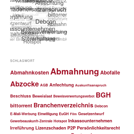
SCHLAGWORT
Abmahnung
Abmahnkosten
Abofalle
Abzocke
Anfechtung
AGB
Auskunftsanspruch
BGH
Beschluss
Beweislast
Beweisverwertungsverbot
Branchenverzeichnis
bittorrent
Debcon
Einwilligung
EuGH
Gesetzentwurf
E-Mail-Werbung
Film
Inkassounternehmen
Gewerbeauskunft-Zentrale
Hotspot
Lizenzschaden
P2P
Persönlichkeitsrecht
Irreführung