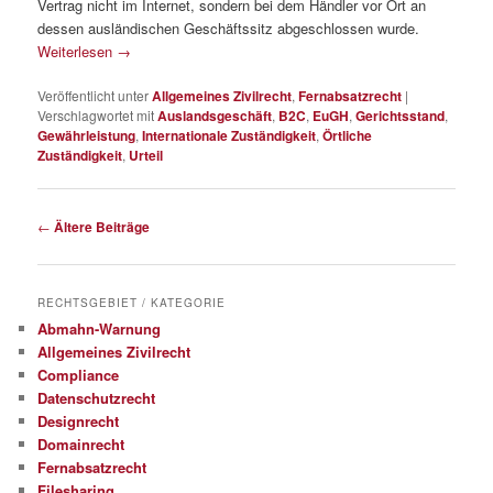
Vertrag nicht im Internet, sondern bei dem Händler vor Ort an
dessen ausländischen Geschäftssitz abgeschlossen wurde.
Weiterlesen
→
Veröffentlicht unter
Allgemeines Zivilrecht
,
Fernabsatzrecht
|
Verschlagwortet mit
Auslandsgeschäft
,
B2C
,
EuGH
,
Gerichtsstand
,
Gewährleistung
,
Internationale Zuständigkeit
,
Örtliche
Zuständigkeit
,
Urteil
Beitragsnavigation
←
Ältere Beiträge
RECHTSGEBIET / KATEGORIE
Abmahn-Warnung
Allgemeines Zivilrecht
Compliance
Datenschutzrecht
Designrecht
Domainrecht
Fernabsatzrecht
Filesharing