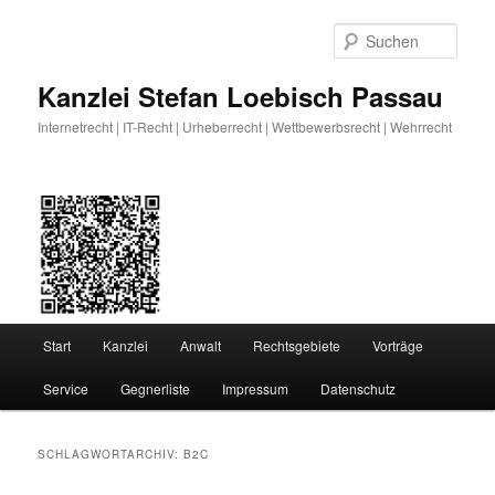
Zum
Zum
primären
sekundären
Such
Inhalt
Inhalt
springen
springen
Kanzlei Stefan Loebisch Passau
Internetrecht | IT-Recht | Urheberrecht | Wettbewerbsrecht | Wehrrecht
Hauptmenü
Start
Kanzlei
Anwalt
Rechtsgebiete
Vorträge
Service
Gegnerliste
Impressum
Datenschutz
SCHLAGWORTARCHIV:
B2C