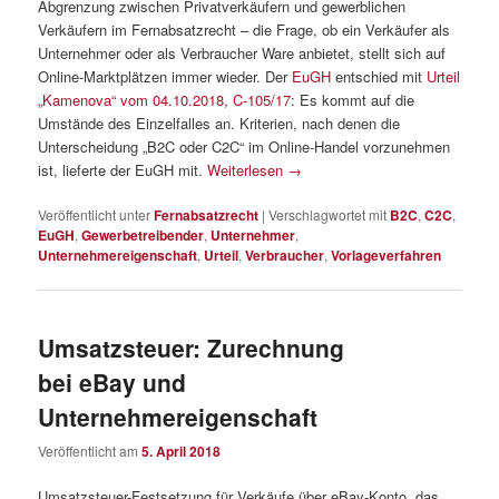
Abgrenzung zwischen Privatverkäufern und gewerblichen
Verkäufern im Fernabsatzrecht – die Frage, ob ein Verkäufer als
Unternehmer oder als Verbraucher Ware anbietet, stellt sich auf
Online-Marktplätzen immer wieder. Der
EuGH
entschied mit
Urteil
„Kamenova“ vom 04.10.2018
,
C-105/17
: Es kommt auf die
Umstände des Einzelfalles an. Kriterien, nach denen die
Unterscheidung „B2C oder C2C“ im Online-Handel vorzunehmen
ist, lieferte der EuGH mit.
Weiterlesen
→
Veröffentlicht unter
Fernabsatzrecht
|
Verschlagwortet mit
B2C
,
C2C
,
EuGH
,
Gewerbetreibender
,
Unternehmer
,
Unternehmereigenschaft
,
Urteil
,
Verbraucher
,
Vorlageverfahren
Umsatzsteuer: Zurechnung
bei eBay und
Unternehmereigenschaft
Veröffentlicht am
5. April 2018
Umsatzsteuer-Festsetzung für Verkäufe über eBay-Konto, das