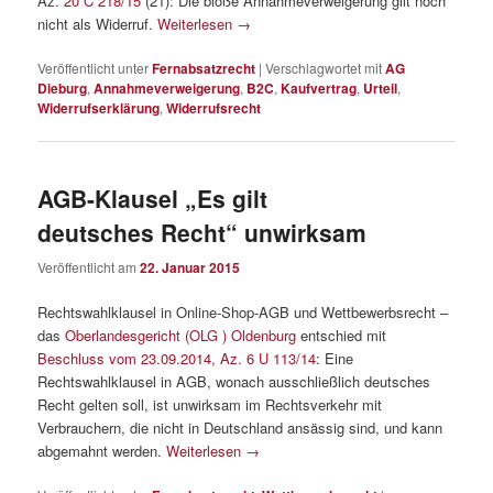
Az.
20 C 218/15
(21): Die bloße Annahmeverweigerung gilt noch
nicht als Widerruf.
Weiterlesen
→
Veröffentlicht unter
Fernabsatzrecht
|
Verschlagwortet mit
AG
Dieburg
,
Annahmeverweigerung
,
B2C
,
Kaufvertrag
,
Urteil
,
Widerrufserklärung
,
Widerrufsrecht
AGB-Klausel „Es gilt
deutsches Recht“ unwirksam
Veröffentlicht am
22. Januar 2015
Rechtswahlklausel in Online-Shop-AGB und Wettbewerbsrecht –
das
Oberlandesgericht (OLG ) Oldenburg
entschied mit
Beschluss vom 23.09.2014, Az. 6 U 113/14
: Eine
Rechtswahlklausel in AGB, wonach ausschließlich deutsches
Recht gelten soll, ist unwirksam im Rechtsverkehr mit
Verbrauchern, die nicht in Deutschland ansässig sind, und kann
abgemahnt werden.
Weiterlesen
→