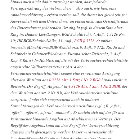
hinaus auch nicht dahin ausgelegt werden, dass jedwede
Vertragserklärung des Verbrauchers – also auch, wie hier, eine
Annahmeerklärung – erfasst werden soll, die dieser bei gleichzeitiger
Anwesenheit mit dem Unternehmer an einem nicht zum Geschäftsraum
des Unternehmers gehörenden Ort abgibt (vgl. in diesem Sinn aber
Ring in: Dauner-Lieb/Langen, BGB Schuldrecht, 4. Aufl., § 312b Rn.
19; HK-BGB/Schulte-Nölke, 11. Aufl.,
BGB § 312b
,
6
; unklar
insoweit: MünchKommBGB/Wendehorst, 9. Aufl., § 312b Rn. 38 und
Schinkels in Gebauer/Wiedmann, Europäisches Zivilrecht, 3. Aufl.,
Kap. 8 Rn. 8). Im Hinblick auf die mit der Verbraucherrechterichtlinie
angestrebte Vollharmonisierung (Art. 4 der
Verbraucherrechterichtlinie ) kommt eine erweiternde Auslegung
über den Wortlaut des
§ 312b Abs. 1 Satz 1 Nr. 2 BGB
hinaus nicht in
Betracht. Der Begriff ‚Angebot‘ in
§ 312b Abs. 1 Satz 1 Nr. 2 BGB
, der
dem Wortlaut des Art. 2 Nr. 8 b) der Verbraucherrechterichtlinie
entspricht, findet sich entsprechend auch in anderen
Sprachfassungen der Verbraucherrechterichtlinie (vgl. z.B. ‚offer‘,
‚offre“, „offerta‘, ‚oferta‘, ‚aanbod‘). Er bezieht sich auf das für den
Verbraucher bindende Angebot auf Abschluss eines Vertrags. Der
Begriff des Angebots kann mit dem Begriff der Vertragserklärung
dagegen nicht gleichgesetzt werden. Dieser wird vielmehr als
Oberbegriff sowohl für ein auf den Abschluss eines Vertrags