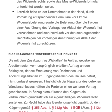
des Widerrufsrechts sowie das Muster-Widerrufsformular
unterrichtet worden seien.
Letztlich habe es der Unternehmer in der Hand, durch
Vorhaltung entsprechender Formulare vor Ort die
Widerrufsbelehrung sowie die Belehrung über die Folgen
einer Ausführung des Vertrags vor Ablauf der Widerrufsfrist
vorzunehmen und sich hierdurch vor den sich ergebenden
Rechtsfolgen bei vorzeitiger Ausführung vor Ablauf der
Widerrufsfrist zu schützen.
EIGENSTÄNDIGES WIDERRUFSRECHT DENKBAR
Die mit dem Zusatzauftrag „Wakaflex“ in Auftrag gegebenen
Arbeiten seien vom ursprünglich erteilten Auftrag an den
Beklagten, der die Erneuerung von Dachrinnen und
Abdichtungsarbeiten im Eingangsbereich des Hauses betraf,
nicht umfasst gewesen. Hinsichtlich der Reparatur des defekten
Wandanschlusses hätten die Parteien einen weiteren Vertrag
geschlossen. In Bezug hierauf könne den Klägern als
Verbrauchern grundsätzlich ein eigenständiges Widerrufsrecht
zustehen. Zu Recht habe das Berufungsgericht geprüft, ob den
Klägern gemäß
§ 355 Abs. 1
,
§ 312g Abs. 1 BGB
i.V.m.
§ 312b