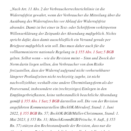
„Nach Art. 11 Abs. 2 der Verbraucherrechterichtlinie ist die
Widerrufsfrist gewahrt, wenn der Verbraucher die Mitteilung über die
Ausübung des Widerrufsrechts vor Ablauf der Widerrufsfrist
absendet. Damit ist bei einer in Text- oder Schriftform verkörperten
Willenserklärung der Zeitpunkt der Absendung maßgeblich. Nichts
spricht dafür, dass damit ausschließlich ein Versand gerade per
Briefpost maßgeblich sein soll. Das muss daher auch für die
vollharmonisierte nationale Regelung in
§ 355 Abs. 1 Satz 5 BGB
gelten. Selbst wenn – wie die Revision meint – Sinn und Zweck der
Norm darin liegen sollten, den Verbraucher von dem Risiko
freizustellen, dass der Widerruf aufgrund nicht vorhersehbarer
längerer Postlaufzeiten nicht rechtzeitig zugehe, ist nicht
nachvollziehbar, weshalb eine andere Übermittlungsform als der
Postversand, insbesondere ein (rechtzeitiges) Einlegen in den
Empfängerbriefkasten, keine tatbestandlich beachtliche Absendung
gemäß
§ 355 Abs. 1 Satz 5 BGB
darstellen soll. Die von der Revision
angeführten Kommentarstellen (BeckOK-Mörsdorf, Stand: 1. Juni
2022,
§ 355 BGB
Rn. 57; BeckOK-BGB/Müller-Christmann, Stand: 1.
Mai 2023, § 355 Rn. 31; MünchKommBGB/Fritsche, 9. Aufl., § 355
Rn. 57) stützen den Rechtsstandpunkt der Revision, dass nur die