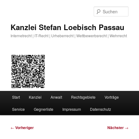
Zum
primären
Such
Inhalt
springen
Kanzlei Stefan Loebisch Passau
Internetrecht | IT-Recht | Urheberrecht | Wettbewerbsrecht | Wehrrecht
Hauptmenü
Start
Kanzlei
Anwalt
Rechtsgebiete
Vorträge
Service
Gegnerliste
Impressum
Datenschutz
Beitragsnavigation
←
Vorheriger
Nächster
→