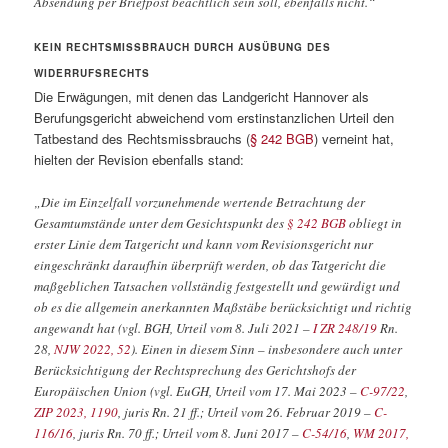
Absendung per Briefpost beachtlich sein soll, ebenfalls nicht.“
KEIN RECHTSMISSBRAUCH DURCH AUSÜBUNG DES
WIDERRUFSRECHTS
Die Erwägungen, mit denen das Landgericht Hannover als
Berufungsgericht abweichend vom erstinstanzlichen Urteil den
Tatbestand des Rechtsmissbrauchs (
§ 242 BGB
) verneint hat,
hielten der Revision ebenfalls stand:
„Die im Einzelfall vorzunehmende wertende Betrachtung der
Gesamtumstände unter dem Gesichtspunkt des
§ 242 BGB
obliegt in
erster Linie dem Tatgericht und kann vom Revisionsgericht nur
eingeschränkt daraufhin überprüft werden, ob das Tatgericht die
maßgeblichen Tatsachen vollständig festgestellt und gewürdigt und
ob es die allgemein anerkannten Maßstäbe berücksichtigt und richtig
angewandt hat (vgl. BGH, Urteil vom 8. Juli 2021 –
I ZR 248/19
Rn.
28,
NJW 2022, 52
). Einen in diesem Sinn – insbesondere auch unter
Berücksichtigung der Rechtsprechung des Gerichtshofs der
Europäischen Union (vgl. EuGH, Urteil vom 17. Mai 2023 –
C-97/22
,
ZIP 2023, 1190
, juris Rn. 21 ff.; Urteil vom 26. Februar 2019 –
C-
116/16
, juris Rn. 70 ff.; Urteil vom 8. Juni 2017 –
C-54/16
,
WM 2017,