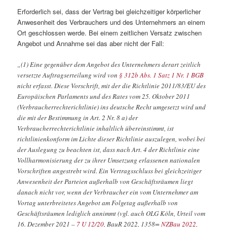
Erforderlich sei, dass der Vertrag bei gleichzeitiger körperlicher
Anwesenheit des Verbrauchers und des Unternehmers an einem
Ort geschlossen werde. Bei einem zeitlichen Versatz zwischen
Angebot und Annahme sei das aber nicht der Fall:
„(1) Eine gegenüber dem Angebot des Unternehmers derart zeitlich
versetzte Auftragserteilung wird von
§ 312b Abs. 1 Satz 1 Nr. 1 BGB
nicht erfasst. Diese Vorschrift, mit der die Richtlinie 2011/83/EU des
Europäischen Parlaments und des Rates vom 25. Oktober 2011
(Verbraucherrechterichtlinie) ins deutsche Recht umgesetzt wird und
die mit der Bestimmung in Art. 2 Nr. 8 a) der
Verbraucherrechterichtlinie inhaltlich übereinstimmt, ist
richtlinienkonform im Lichte dieser Richtlinie auszulegen, wobei bei
der Auslegung zu beachten ist, dass nach Art. 4 der Richtlinie eine
Vollharmonisierung der zu ihrer Umsetzung erlassenen nationalen
Vorschriften angestrebt wird. Ein Vertragsschluss bei gleichzeitiger
Anwesenheit der Parteien außerhalb von Geschäftsräumen liegt
danach nicht vor, wenn der Verbraucher ein vom Unternehmer am
Vortag unterbreitetes Angebot am Folgetag außerhalb von
Geschäftsräumen lediglich annimmt (vgl. auch OLG Köln, Urteil vom
16. Dezember 2021 –
7 U 12/20
, BauR 2022, 1358=
NZBau 2022,