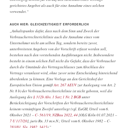
gerichtetes Angebot als auch für eine Annahme eines solchen
verwendet.“
AUCH HIER: GLEICHZEITIGKEIT ERFORDERLICH
„Anhaltspunkte dafür, dass nach dem Sinn und Zweck der
Verbraucherrechterichtlinie auch die Annahme eines vom
Unternehmer nicht am selben Tag, sondern bereits zuvor,
unterbreiteten Angebots von der Vorschrift erfasst werden soll,
bestehen nach den vorstehenden Ausführungen nicht. Insbesondere
besteht in einem solchen Fall nicht die Gefahr, dass der Verbraucher
durch die Umstände des Vertragsschlusses zum Abschluss des
Vertrags veranlasst wird, ohne zuvor seine Entscheidung hinreichend
überdenken zu können. Eine Vorlage an den Gerichtshof der
Europäischen Union gemäß
Art. 267 AEUV
zur Auslegung von Art. 2
Nr. 8 b) der Verbraucherrechterichtlinie ist nicht geboten, weil die
Auslegung des
§ 312b Abs. 1 Satz 1 Nr. 2 BGB
unter
Berücksichtigung der Vorschriften der Verbraucherrechterichtlinie
keinem vernünftigen Zweifel unterliegt (vgl. EuGH, Urteil vom 6.
Oktober 2021 –
C- 561/19
,
NZBau 2022, 44
[OLG Köln 01.07.2021 –
7 U 117/20
], juris Rn. 33 m.w.N.; Urteil vom 6. Oktober 1982 – C-
283/81
,
Slg. 1982, 3415
).“