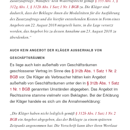
Zusatzauftrags ‚Wakaflex‘ kein Widerrufsrecht gemäß
§ 355 Abs. 1
,
§
312g Abs. 1
,
§ 312b Abs. 1 Satz 1 Nr. 1 BGB
zu. Die Kläger sind
dadurch, dass der Beklagte ihnen die Modalitäten für die Ausführung
des Zusatzauftrags und die hierfür entstehenden Kosten in Form eines
Angebots am 22. August 2018 mitgeteilt hatte, in die Lage versetzt
worden, das Angebot bis zu dessen Annahme am 23. August 2018 zu
überdenken.“
AUCH KEIN ANGEBOT DER KLÄGER AUSSERHALB VON G
ESCHÄFTSRÄUMEN
Es liege auch kein außerhalb von Geschäftsräumen
geschlossener Vertrag im Sinne des
§ 312b Abs. 1 Satz 1 Nr. 2
BGB
vor. Die Kläger als Verbraucher hätten kein Angebot
außerhalb von Geschäftsräumen unter den in
§ 312b Abs. 1 Satz
1 Nr. 1 BGB
genannten Umständen abgegeben. Das Angebot im
Rechtssinne stamme vielmehr vom Beklagten. Bei der Erklärung
der Kläger handele es sich um die Annahmeerklärung:
„Die Kläger haben nicht lediglich gemäß
§ 312b Abs. 1 Satz 1 Nr. 2
BGB
ein Angebot abgegeben, das der Beklagte zu einem späteren
Zeitpunkt angenommen hat. Die Vorschrift kann über ihren Wortlaut