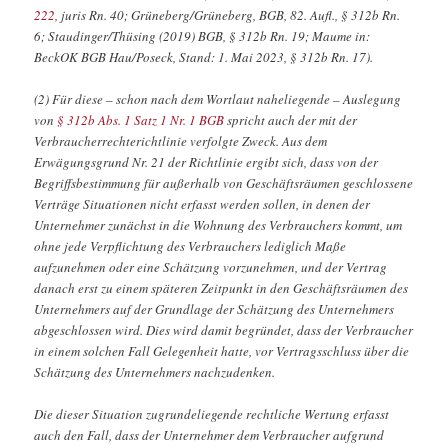
222
, juris Rn. 40; Grüneberg/Grüneberg, BGB, 82. Aufl., § 312b Rn.
6; Staudinger/Thüsing (2019) BGB, § 312b Rn. 19; Maume in:
BeckOK BGB Hau/Poseck, Stand: 1. Mai 2023, § 312b Rn. 17).
(2) Für diese – schon nach dem Wortlaut naheliegende – Auslegung
von
§ 312b Abs. 1 Satz 1 Nr. 1 BGB
spricht auch der mit der
Verbraucherrechterichtlinie verfolgte Zweck. Aus dem
Erwägungsgrund Nr. 21 der Richtlinie ergibt sich, dass von der
Begriffsbestimmung für außerhalb von Geschäftsräumen geschlossene
Verträge Situationen nicht erfasst werden sollen, in denen der
Unternehmer zunächst in die Wohnung des Verbrauchers kommt, um
ohne jede Verpflichtung des Verbrauchers lediglich Maße
aufzunehmen oder eine Schätzung vorzunehmen, und der Vertrag
danach erst zu einem späteren Zeitpunkt in den Geschäftsräumen des
Unternehmers auf der Grundlage der Schätzung des Unternehmers
abgeschlossen wird. Dies wird damit begründet, dass der Verbraucher
in einem solchen Fall Gelegenheit hatte, vor Vertragsschluss über die
Schätzung des Unternehmers nachzudenken.
Die dieser Situation zugrundeliegende rechtliche Wertung erfasst
auch den Fall, dass der Unternehmer dem Verbraucher aufgrund