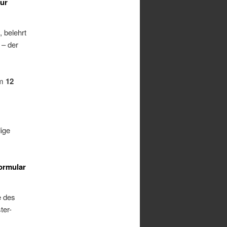
zur
 belehrt
 – der
um
12
ige
formular
e des
ter-