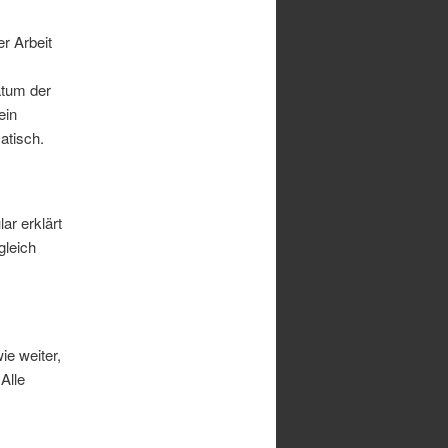
r Arbeit
atum der
ein
atisch.
ar erklärt
gleich
e weiter,
Alle