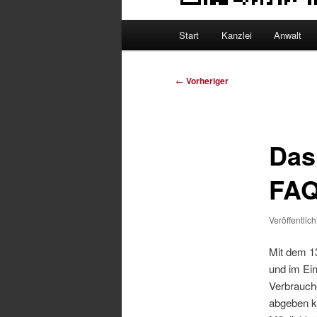
Hauptmenü
Start
Kanzlei
Anwalt
Beitragsnavigation
←
Vorheriger
Das
FAQ
Veröffentlic
Mit dem 1
und im Ei
Verbrauch
abgeben k