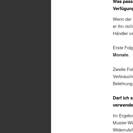
Was passi
Verfügung
Wenn der H
er ihn nic
Händler v
Erste Fol
Monate
.
Zweite Fo
Verbrauch
Belehrung 
Darf ich 
verwend
Im Ergebni
Muster-Wid
Widerrufs