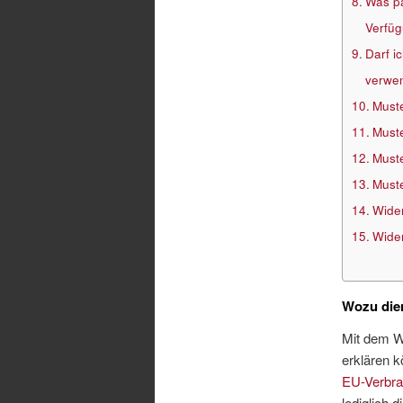
Was pa
Verfüg
Darf i
verwe
Muste
Muste
Muste
Muste
Wider
Wider
Wozu die
Mit dem Wi
erklären k
EU-Verbrau
lediglich 