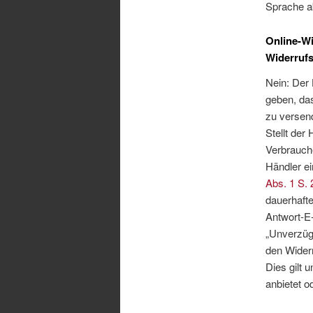
Sprache a
Online-Wi
Widerrufs
Nein: Der
geben, das
zu versend
Stellt der
Verbrauche
Händler ei
Abs. 1 S.
dauerhafte
Antwort-E-
„Unverzügl
den Widerr
Dies gilt 
anbietet o