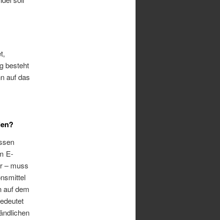
t,
g besteht
n auf das
len?
essen
im E-
hr – muss
nsmittel
n auf dem
bedeutet
tändlichen