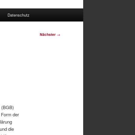
Datenschutz
Nächster
→
h (BGB)
 Form der
lärung
und die