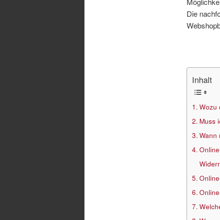
Möglichkei
Die nachfo
Webshopbe
Inhalt
Wozu d
Muss i
Wann m
Online
Widerr
Online
Online
Welche