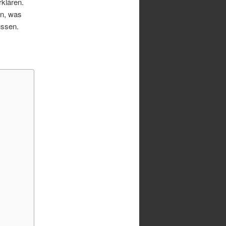
klären.
en, was
ssen.