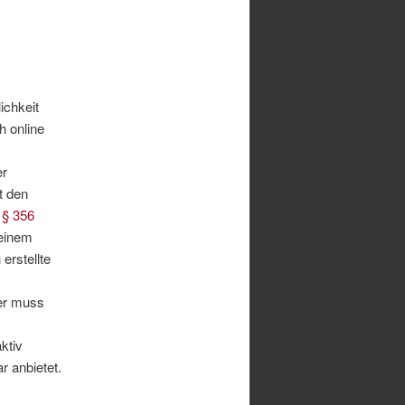
ichkeit
h online
er
t den
h
§ 356
 einem
erstellte
ler muss
ktiv
r anbietet.