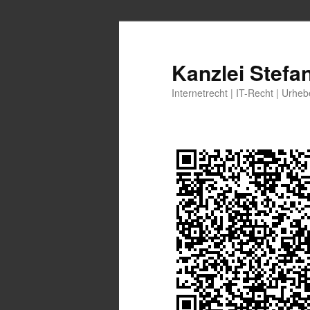
Zum
primären
Inhalt
Kanzlei Stefa
springen
Internetrecht | IT-Recht | Urhe