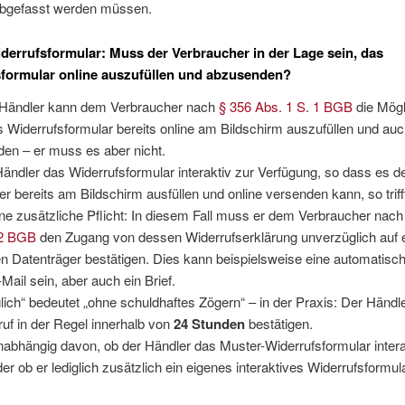
bgefasst werden müssen.
derrufsformular: Muss der Verbraucher in der Lage sein, das
formular online auszufüllen und abzusenden?
 Händler kann dem Verbraucher nach
§ 356 Abs. 1 S. 1 BGB
die Mögl
 Widerrufsformular bereits online am Bildschirm auszufüllen und auc
en – er muss es aber nicht.
 Händler das Widerrufsformular interaktiv zur Verfügung, so dass es d
r bereits am Bildschirm ausfüllen und online versenden kann, so triff
ne zusätzliche Pflicht: In diesem Fall muss er dem Verbraucher nac
 2 BGB
den Zugang von dessen Widerrufserklärung unverzüglich auf
n Datenträger bestätigen. Dies kann beispielsweise eine automatisch 
Mail sein, aber auch ein Brief.
ich“ bedeutet „ohne schuldhaftes Zögern“ – in der Praxis: Der Händ
uf in der Regel innerhalb von
24 Stunden
bestätigen.
unabhängig davon, ob der Händler das Muster-Widerrufsformular intera
der ob er lediglich zusätzlich ein eigenes interaktives Widerrufsformula