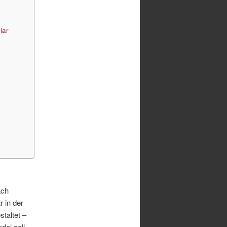
lar
ach
 in der
staltet –
del soll