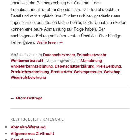
uneinheitliche Rechtsprechung der Gerichte – das
Fernabsatzrecht ist oft unübersichtlich. Der Teufel steckt im
Detail und wird zugleich über Suchmaschinen gnadenlos ans
Tageslicht gezerrt: Schon kleine Fehler, bloße Unachtsamkeiten,
können eine teure Abmahnung zur Folge haben. Der
nachfolgende Beitrag soll einen ersten Überblick über häufige
Fehler geben.
Weiterlesen
→
Veröffentlicht unter
Datenschutzrecht
,
Fernabsatzrecht
,
Wettbewerbsrecht
|
Verschlagwortet mit
Abmahnung
,
Anbieterkennzeichnung
,
Datenschutzerklärung
,
Preiswerbung
,
Produktbeschreibung
,
Produktfoto
,
Webimpressum
,
Webshop
,
Widerrufsbelehrung
Beitragsnavigation
←
Ältere Beiträge
RECHTSGEBIET / KATEGORIE
Abmahn-Warnung
Allgemeines Zivilrecht
Compliance