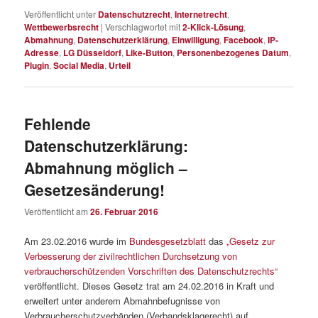
Veröffentlicht unter
Datenschutzrecht
,
Internetrecht
,
Wettbewerbsrecht
|
Verschlagwortet mit
2-Klick-Lösung
,
Abmahnung
,
Datenschutzerklärung
,
Einwilligung
,
Facebook
,
IP-
Adresse
,
LG Düsseldorf
,
Like-Button
,
Personenbezogenes Datum
,
Plugin
,
Social Media
,
Urteil
Fehlende
Datenschutzerklärung:
Abmahnung möglich –
Gesetzesänderung!
Veröffentlicht am
26. Februar 2016
Am 23.02.2016 wurde im
Bundesgesetzblatt
das
„Gesetz zur
Verbesserung der zivilrechtlichen Durchsetzung von
verbraucherschützenden Vorschriften des Datenschutzrechts“
veröffentlicht. Dieses Gesetz trat am 24.02.2016 in Kraft und
erweitert unter anderem Abmahnbefugnisse von
Verbraucherschutzverbänden (Verbandsklagerecht) auf