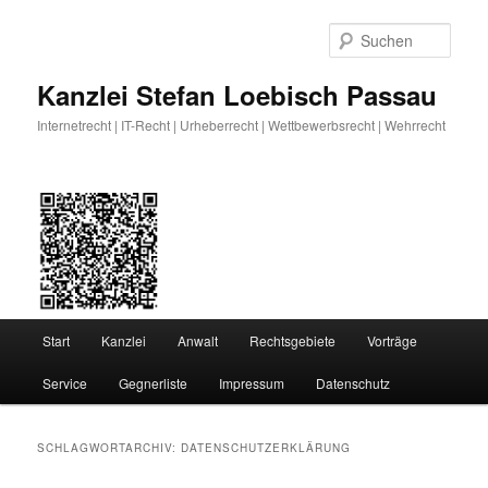
Zum
Zum
primären
sekundären
Such
Inhalt
Inhalt
springen
springen
Kanzlei Stefan Loebisch Passau
Internetrecht | IT-Recht | Urheberrecht | Wettbewerbsrecht | Wehrrecht
Hauptmenü
Start
Kanzlei
Anwalt
Rechtsgebiete
Vorträge
Service
Gegnerliste
Impressum
Datenschutz
SCHLAGWORTARCHIV:
DATENSCHUTZERKLÄRUNG