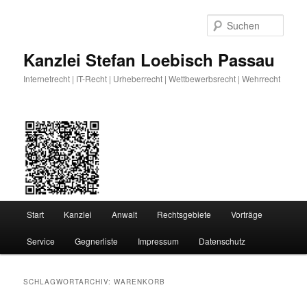
Zum
Zum
primären
sekundären
Such
Inhalt
Inhalt
springen
springen
Kanzlei Stefan Loebisch Passau
Internetrecht | IT-Recht | Urheberrecht | Wettbewerbsrecht | Wehrrecht
Hauptmenü
Start
Kanzlei
Anwalt
Rechtsgebiete
Vorträge
Service
Gegnerliste
Impressum
Datenschutz
SCHLAGWORTARCHIV:
WARENKORB