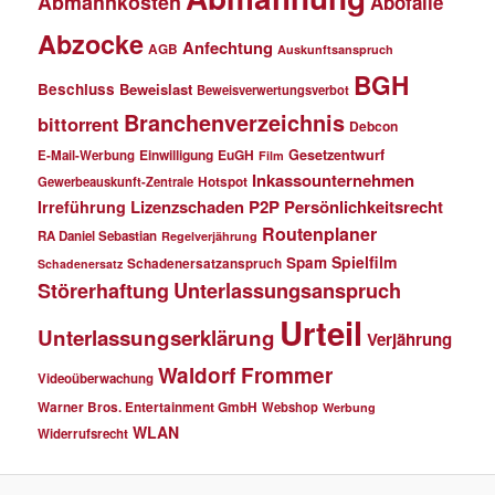
Abmahnkosten
Abofalle
Abzocke
Anfechtung
AGB
Auskunftsanspruch
BGH
Beschluss
Beweislast
Beweisverwertungsverbot
Branchenverzeichnis
bittorrent
Debcon
Einwilligung
EuGH
Gesetzentwurf
E-Mail-Werbung
Film
Inkassounternehmen
Gewerbeauskunft-Zentrale
Hotspot
Lizenzschaden
P2P
Persönlichkeitsrecht
Irreführung
Routenplaner
RA Daniel Sebastian
Regelverjährung
Spielfilm
Spam
Schadenersatzanspruch
Schadenersatz
Störerhaftung
Unterlassungsanspruch
Urteil
Unterlassungserklärung
Verjährung
Waldorf Frommer
Videoüberwachung
Warner Bros. Entertainment GmbH
Webshop
Werbung
WLAN
Widerrufsrecht