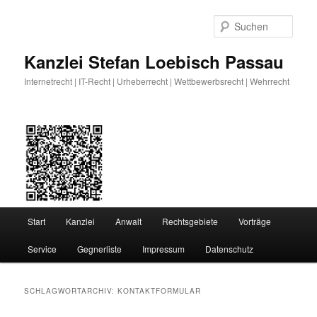
Zum
Zum
primären
sekundären
Such
Inhalt
Inhalt
springen
springen
Kanzlei Stefan Loebisch Passau
Internetrecht | IT-Recht | Urheberrecht | Wettbewerbsrecht | Wehrrecht
Hauptmenü
Start
Kanzlei
Anwalt
Rechtsgebiete
Vorträge
Service
Gegnerliste
Impressum
Datenschutz
SCHLAGWORTARCHIV:
KONTAKTFORMULAR