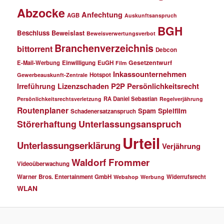
Abzocke
Anfechtung
AGB
Auskunftsanspruch
BGH
Beschluss
Beweislast
Beweisverwertungsverbot
Branchenverzeichnis
bittorrent
Debcon
Gesetzentwurf
E-Mail-Werbung
Einwilligung
EuGH
Film
Inkassounternehmen
Hotspot
Gewerbeauskunft-Zentrale
P2P
Persönlichkeitsrecht
Irreführung
Lizenzschaden
RA Daniel Sebastian
Persönlichkeitsrechtsverletzung
Regelverjährung
Routenplaner
Spielfilm
Spam
Schadenersatzanspruch
Störerhaftung
Unterlassungsanspruch
Urteil
Unterlassungserklärung
Verjährung
Waldorf Frommer
Videoüberwachung
Warner Bros. Entertainment GmbH
Widerrufsrecht
Webshop
Werbung
WLAN