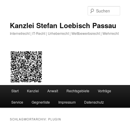
Zum
Zum
primären
sekundären
Such
Inhalt
Inhalt
springen
springen
Kanzlei Stefan Loebisch Passau
Internetrecht | IT-Recht | Urheberrecht | Wettbewerbsrecht | Wehrrecht
Hauptmenü
Start
Kanzlei
Anwalt
Rechtsgebiete
Vorträge
Service
Gegnerliste
Impressum
Datenschutz
SCHLAGWORTARCHIV:
PLUGIN