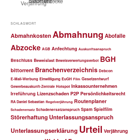
SCHLAGWORT
Abmahnung
Abmahnkosten
Abofalle
Abzocke
Anfechtung
AGB
Auskunftsanspruch
BGH
Beschluss
Beweislast
Beweisverwertungsverbot
Branchenverzeichnis
bittorrent
Debcon
Einwilligung
EuGH
Gesetzentwurf
E-Mail-Werbung
Film
Inkassounternehmen
Gewerbeauskunft-Zentrale
Hotspot
Lizenzschaden
P2P
Persönlichkeitsrecht
Irreführung
Routenplaner
RA Daniel Sebastian
Regelverjährung
Spielfilm
Spam
Schadenersatzanspruch
Schadenersatz
Störerhaftung
Unterlassungsanspruch
Urteil
Unterlassungserklärung
Verjährung