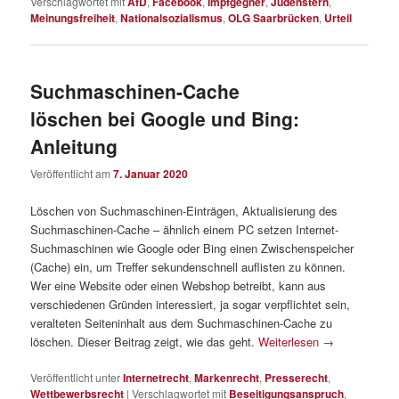
Verschlagwortet mit
AfD
,
Facebook
,
Impfgegner
,
Judenstern
,
Meinungsfreiheit
,
Nationalsozialismus
,
OLG Saarbrücken
,
Urteil
Suchmaschinen-Cache
löschen bei Google und Bing:
Anleitung
Veröffentlicht am
7. Januar 2020
Löschen von Suchmaschinen-Einträgen, Aktualisierung des
Suchmaschinen-Cache – ähnlich einem PC setzen Internet-
Suchmaschinen wie Google oder Bing einen Zwischenspeicher
(Cache) ein, um Treffer sekundenschnell auflisten zu können.
Wer eine Website oder einen Webshop betreibt, kann aus
verschiedenen Gründen interessiert, ja sogar verpflichtet sein,
veralteten Seiteninhalt aus dem Suchmaschinen-Cache zu
löschen. Dieser Beitrag zeigt, wie das geht.
Weiterlesen
→
Veröffentlicht unter
Internetrecht
,
Markenrecht
,
Presserecht
,
Wettbewerbsrecht
|
Verschlagwortet mit
Beseitigungsanspruch
,