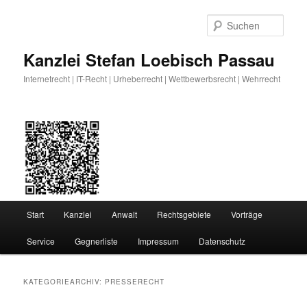
Zum
Zum
primären
sekundären
Such
Inhalt
Inhalt
springen
springen
Kanzlei Stefan Loebisch Passau
Internetrecht | IT-Recht | Urheberrecht | Wettbewerbsrecht | Wehrrecht
Hauptmenü
Start
Kanzlei
Anwalt
Rechtsgebiete
Vorträge
Service
Gegnerliste
Impressum
Datenschutz
KATEGORIEARCHIV:
PRESSERECHT