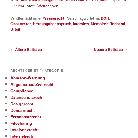
U 20/14
, statt.
Weiterlesen
→
Veröffentlicht unter
Presserecht
|
Verschlagwortet mit
BGH
,
Ghostwriter
,
Herausgabeanspruch
,
Interview
,
Memoiren
,
Tonband
,
Urteil
Beitragsnavigation
←
Ältere Beiträge
Neuere Beiträge
→
RECHTSGEBIET / KATEGORIE
Abmahn-Warnung
Allgemeines Zivilrecht
Compliance
Datenschutzrecht
Designrecht
Domainrecht
Fernabsatzrecht
Filesharing
Insolvenzrecht
Internetrecht