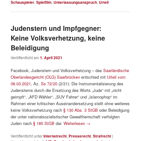
Schauspieler
,
Spielfilm
,
Unterlassungsanspruch
,
Urteil
Judenstern und Impfgegner:
Keine Volksverhetzung, keine
Beleidigung
Veröffentlicht am
1. April 2021
Facebook, Judenstern und Volksverhetzung – das
Saarländische
Oberlandesgericht (OLG) Saarbrücken
entschied mit
Urteil vom
08.03.2021
, Az.
Ss 72/20
(2/21): Die Instrumentalisierung des
Judensterns durch die Ersetzung des Worts „Jude“ mit „nicht
geimpft“, „AFD Wähler“, „SUV Fahrer“ und „Islamophop“ im
Rahmen einer kritischen Auseinandersetzung stellt ohne weiteres
keine Volksverhetzung nach
§ 130 Abs. 3 StGB
oder Beleidigung
der unter nationalsozialistischer Gewaltherrschaft verfolgten
Juden nach
§ 185 StGB
dar.
Weiterlesen
→
Veröffentlicht unter
Internetrecht
,
Presserecht
,
Strafrecht
|