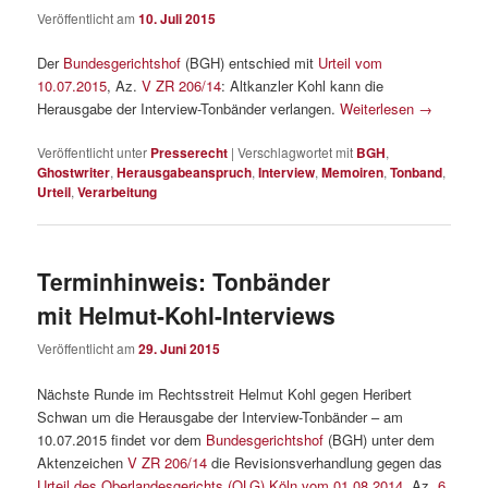
Veröffentlicht am
10. Juli 2015
Der
Bundesgerichtshof
(BGH) entschied mit
Urteil vom
10.07.2015
, Az.
V ZR 206/14
: Altkanzler Kohl kann die
Herausgabe der Interview-Tonbänder verlangen.
Weiterlesen
→
Veröffentlicht unter
Presserecht
|
Verschlagwortet mit
BGH
,
Ghostwriter
,
Herausgabeanspruch
,
Interview
,
Memoiren
,
Tonband
,
Urteil
,
Verarbeitung
Terminhinweis: Tonbänder
mit Helmut-Kohl-Interviews
Veröffentlicht am
29. Juni 2015
Nächste Runde im Rechtsstreit Helmut Kohl gegen Heribert
Schwan um die Herausgabe der Interview-Tonbänder – am
10.07.2015 findet vor dem
Bundesgerichtshof
(BGH) unter dem
Aktenzeichen
V ZR 206/14
die Revisionsverhandlung gegen das
Urteil des Oberlandesgerichts (OLG) Köln vom 01.08.2014
, Az.
6