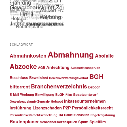
SCHLAGWORT
Abmahnung
Abmahnkosten
Abofalle
Abzocke
Anfechtung
AGB
Auskunftsanspruch
BGH
Beschluss
Beweislast
Beweisverwertungsverbot
Branchenverzeichnis
bittorrent
Debcon
Gesetzentwurf
E-Mail-Werbung
Einwilligung
EuGH
Film
Inkassounternehmen
Hotspot
Gewerbeauskunft-Zentrale
P2P
Persönlichkeitsrecht
Irreführung
Lizenzschaden
RA Daniel Sebastian
Persönlichkeitsrechtsverletzung
Regelverjährung
Routenplaner
Spielfilm
Spam
Schadenersatzanspruch