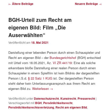
Beitragsnavigation
←
Ältere Beiträge
Neuere Beiträge
→
BGH-Urteil zum Recht am
eigenen Bild: Film „Die
Auserwählten“
Veröffentlicht am
18. Mai 2021
Darstellung einer lebenden Person durch einen Schauspieler und
Recht am eigenen Bild – der
Bundesgerichtshof
(BGH) entschied
mit Urteil vom 18.05.2021, Az.
VI ZR 441/19
: Eine als solche
erkennbare bloße Darstellung einer realen Person durch einen
Schauspieler in einem Spielfilm ist kein Bildnis der dargestellten
Person i.S.d.
§ 22 Satz 1 KUG
ist. Der dargestellten Person
steht daher kein Unterlassungsanspruch aus ihrem Recht am
eigenen Bild zu.
Weiterlesen
→
Veröffentlicht unter
Datenschutzrecht
,
Kunstrecht
,
Presserecht
|
Verschlagwortet mit
BGH
,
Persönlichkeitsrecht
,
Persönlichkeitsrechtsverletzung
,
Recht am eigenen Bild
,