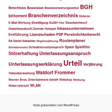
BGH
Beschluss
Beweislast
Beweisverwertungsverbot
Branchenverzeichnis
bittorrent
Debcon
Einwilligung
EuGH
Gesetzentwurf
E-Mail-Werbung
Film
Inkassounternehmen
Gewerbeauskunft-Zentrale
Hotspot
Lizenzschaden
P2P
Persönlichkeitsrecht
Irreführung
Routenplaner
RA Daniel Sebastian
Regelverjährung
Spielfilm
Spam
Schadenersatzanspruch
Schadenersatz
Störerhaftung
Unterlassungsanspruch
Urteil
Unterlassungserklärung
Verjährung
Waldorf Frommer
Videoüberwachung
Warner Bros. Entertainment GmbH
Webshop
Werbung
WLAN
Widerrufsrecht
Stolz präsentiert von WordPress