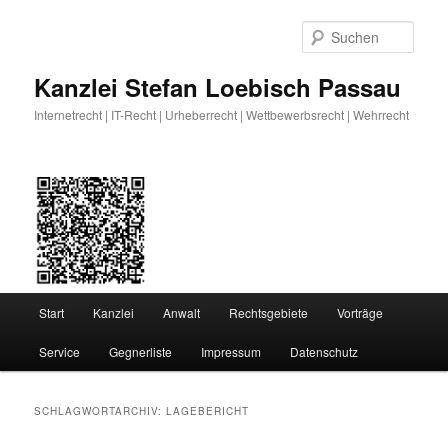
Zum
Zum
primären
sekundären
Such
Inhalt
Inhalt
springen
springen
Kanzlei Stefan Loebisch Passau
Internetrecht | IT-Recht | Urheberrecht | Wettbewerbsrecht | Wehrrecht
Hauptmenü
Start
Kanzlei
Anwalt
Rechtsgebiete
Vorträge
Service
Gegnerliste
Impressum
Datenschutz
SCHLAGWORTARCHIV:
LAGEBERICHT