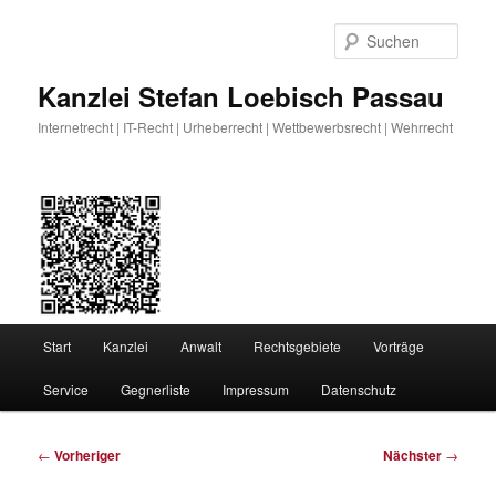
Zum
primären
Such
Inhalt
springen
Kanzlei Stefan Loebisch Passau
Internetrecht | IT-Recht | Urheberrecht | Wettbewerbsrecht | Wehrrecht
Hauptmenü
Start
Kanzlei
Anwalt
Rechtsgebiete
Vorträge
Service
Gegnerliste
Impressum
Datenschutz
Beitragsnavigation
←
Vorheriger
Nächster
→