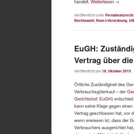
handelt.
Weiterlesen
→
Veröffentlicht unter
Fernabsatzrecht
Rechtswahl
,
Rom-I-Verordnung
,
UN
EuGH: Zuständig
Vertrag über di
Veröffentlicht am
18. Oktober 2013
Örtliche Zuständigkeit des Ger
Verbrauchsgüterkauf – der
Ger
Gerichtshof; EuGH
) entschied
kann seine Klage gegen einen
Vertrag geschlossen hat, vor 
wenn erwiesen ist, dass der G
Verbrauchers ausgerichtet hat