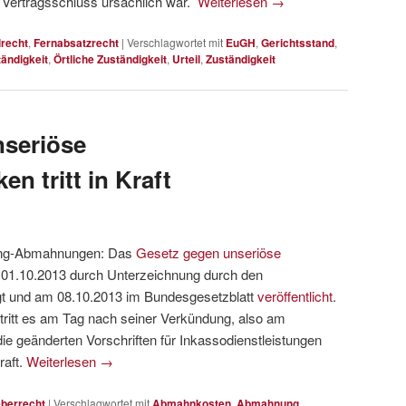
en Vertragsschluss ursächlich war.
Weiterlesen
→
lrecht
,
Fernabsatzrecht
|
Verschlagwortet mit
EuGH
,
Gerichtsstand
,
tändigkeit
,
Örtliche Zuständigkeit
,
Urteil
,
Zuständigkeit
nseriöse
en tritt in Kraft
ring-Abmahnungen: Das
Gesetz gegen unseriöse
01.10.2013 durch Unterzeichnung durch den
gt und am 08.10.2013 im Bundesgesetzblatt
veröffentlicht
.
tritt es am Tag nach seiner Verkündung, also am
 die geänderten Vorschriften für Inkassodienstleistungen
raft.
Weiterlesen
→
berrecht
|
Verschlagwortet mit
Abmahnkosten
,
Abmahnung
,