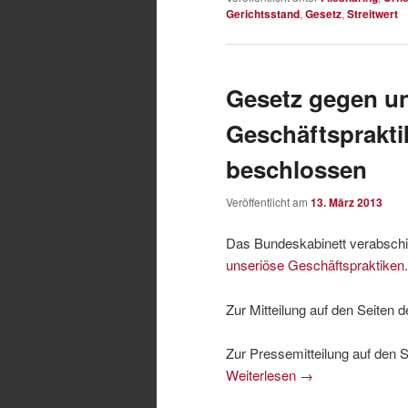
Gerichtsstand
,
Gesetz
,
Streitwert
Gesetz gegen u
Geschäftsprakti
beschlossen
Veröffentlicht am
13. März 2013
Das Bundeskabinett verabsch
unseriöse Geschäftspraktiken
.
Zur Mitteilung auf den Seiten
Zur Pressemitteilung auf den 
Weiterlesen
→