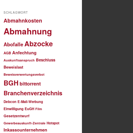
SCHLAGWORT
Abmahnkosten
Abmahnung
Abzocke
Abofalle
Anfechtung
AGB
Beschluss
Auskunftsanspruch
Beweislast
Beweisverwertungsverbot
BGH
bittorrent
Branchenverzeichnis
Debcon
E-Mail-Werbung
Einwilligung
EuGH
Film
Gesetzentwurf
Hotspot
Gewerbeauskunft-Zentrale
Inkassounternehmen