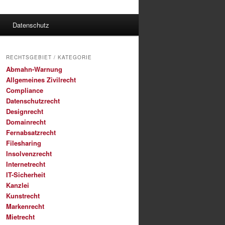
Datenschutz
RECHTSGEBIET / KATEGORIE
Abmahn-Warnung
Allgemeines Zivilrecht
Compliance
Datenschutzrecht
Designrecht
Domainrecht
Fernabsatzrecht
Filesharing
Insolvenzrecht
Internetrecht
IT-Sicherheit
Kanzlei
Kunstrecht
Markenrecht
Mietrecht