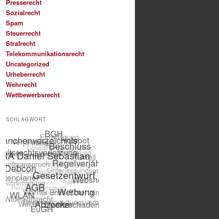
Presserecht
Sozialrecht
Spam
Steuerrecht
Strafrecht
Telekommunikationsrecht
Uncategorized
Urheberrecht
Wehrrecht
Wettbewerbsrecht
SCHLAGWORT