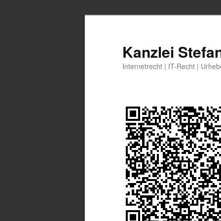
Zum
Zum
primären
sekundären
Inhalt
Inhalt
Kanzlei Stefa
springen
springen
Internetrecht | IT-Recht | Urhe