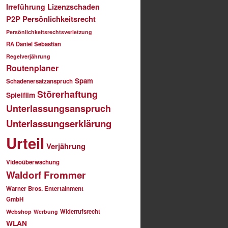
Irreführung
Lizenzschaden
P2P
Persönlichkeitsrecht
Persönlichkeitsrechtsverletzung
RA Daniel Sebastian
Regelverjährung
Routenplaner
Spam
Schadenersatzanspruch
Störerhaftung
Spielfilm
Unterlassungsanspruch
Unterlassungserklärung
Urteil
Verjährung
Videoüberwachung
Waldorf Frommer
Warner Bros. Entertainment
GmbH
Widerrufsrecht
Webshop
Werbung
WLAN