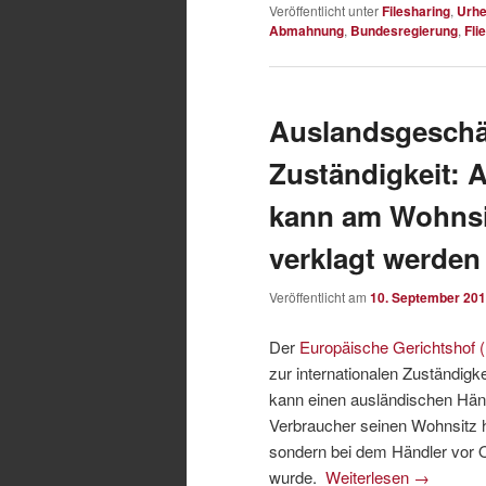
Veröffentlicht unter
Filesharing
,
Urhe
Abmahnung
,
Bundesregierung
,
Fli
Auslandsgeschäf
Zuständigkeit: 
kann am Wohnsi
verklagt werden
Veröffentlicht am
10. September 20
Der
Europäische Gerichtshof
zur internationalen Zuständig
kann einen ausländischen Händ
Verbraucher seinen Wohnsitz ha
sondern bei dem Händler vor 
wurde.
Weiterlesen
→