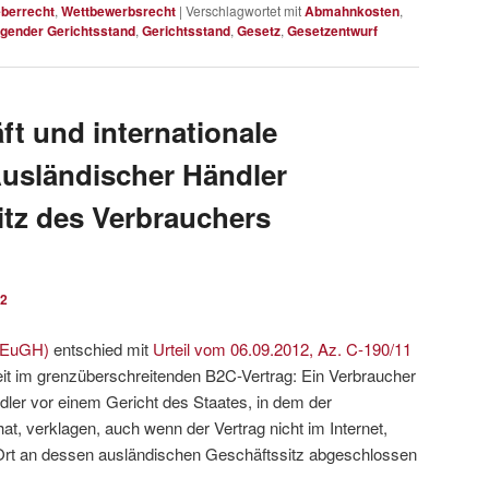
berrecht
,
Wettbewerbsrecht
|
Verschlagwortet mit
Abmahnkosten
,
egender Gerichtsstand
,
Gerichtsstand
,
Gesetz
,
Gesetzentwurf
t und internationale
Ausländischer Händler
tz des Verbrauchers
12
 (EuGH)
entschied mit
Urteil vom 06.09.2012, Az. C-190/11
keit im grenzüberschreitenden B2C-Vertrag: Ein Verbraucher
ler vor einem Gericht des Staates, in dem der
t, verklagen, auch wenn der Vertrag nicht im Internet,
Ort an dessen ausländischen Geschäftssitz abgeschlossen