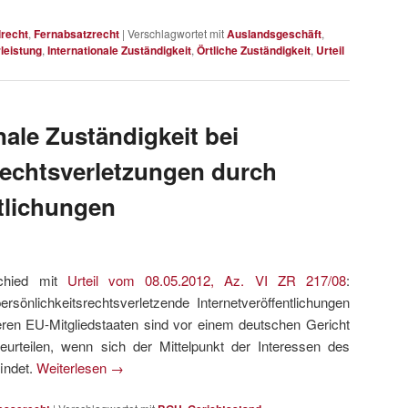
lrecht
,
Fernabsatzrecht
|
Verschlagwortet mit
Auslandsgeschäft
,
leistung
,
Internationale Zuständigkeit
,
Örtliche Zuständigkeit
,
Urteil
ale Zuständigkeit bei
rechtsverletzungen durch
ntlichungen
schied mit
Urteil vom 08.05.2012, Az. VI ZR 217/08
:
sönlichkeitsrechtsverletzende Internetveröffentlichungen
eren EU-Mitgliedstaaten sind vor einem deutschen Gericht
rteilen, wenn sich der Mittelpunkt der Interessen des
indet.
Weiterlesen
→