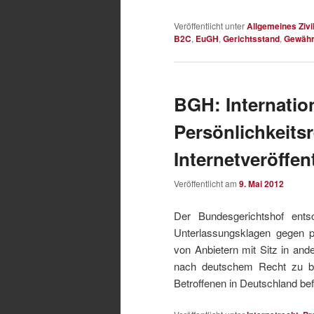
Veröffentlicht unter
Allgemeines Zivi
B2C
,
EuGH
,
Gerichtsstand
,
Gewähr
BGH: Internation
Persönlichkeits
Internetveröffe
Veröffentlicht am
9. Mai 2012
Der Bundesgerichtshof ent
Unterlassungsklagen gegen per
von Anbietern mit Sitz in and
nach deutschem Recht zu beu
Betroffenen in Deutschland bef