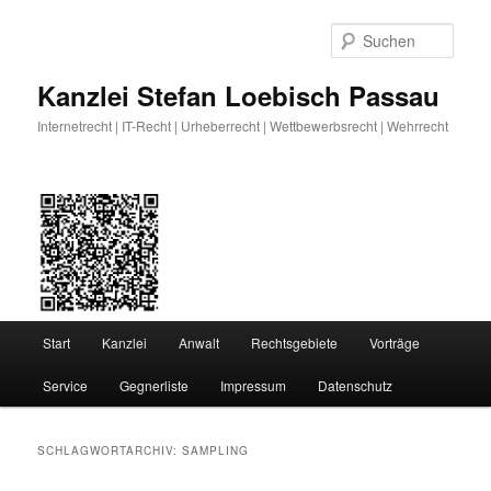
Zum
Zum
primären
sekundären
Such
Inhalt
Inhalt
springen
springen
Kanzlei Stefan Loebisch Passau
Internetrecht | IT-Recht | Urheberrecht | Wettbewerbsrecht | Wehrrecht
Hauptmenü
Start
Kanzlei
Anwalt
Rechtsgebiete
Vorträge
Service
Gegnerliste
Impressum
Datenschutz
SCHLAGWORTARCHIV:
SAMPLING