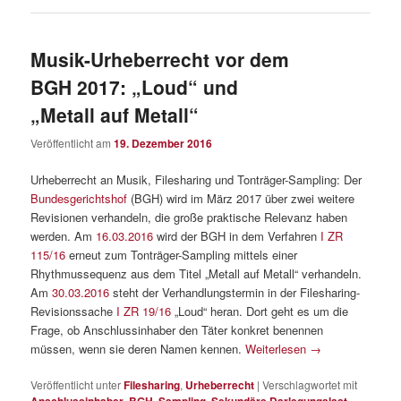
Musik-Urheberrecht vor dem
BGH 2017: „Loud“ und
„Metall auf Metall“
Veröffentlicht am
19. Dezember 2016
Urheberrecht an Musik, Filesharing und Tonträger-Sampling: Der
Bundesgerichtshof
(BGH) wird im März 2017 über zwei weitere
Revisionen verhandeln, die große praktische Relevanz haben
werden. Am
16.03.2016
wird der BGH in dem Verfahren
I ZR
115/16
erneut zum Tonträger-Sampling mittels einer
Rhythmussequenz aus dem Titel „Metall auf Metall“ verhandeln.
Am
30.03.2016
steht der Verhandlungstermin in der Filesharing-
Revisionssache
I ZR 19/16
„Loud“ heran. Dort geht es um die
Frage, ob Anschlussinhaber den Täter konkret benennen
müssen, wenn sie deren Namen kennen.
Weiterlesen
→
Veröffentlicht unter
Filesharing
,
Urheberrecht
|
Verschlagwortet mit
Anschlussinhaber
,
BGH
,
Sampling
,
Sekundäre Darlegungslast
,