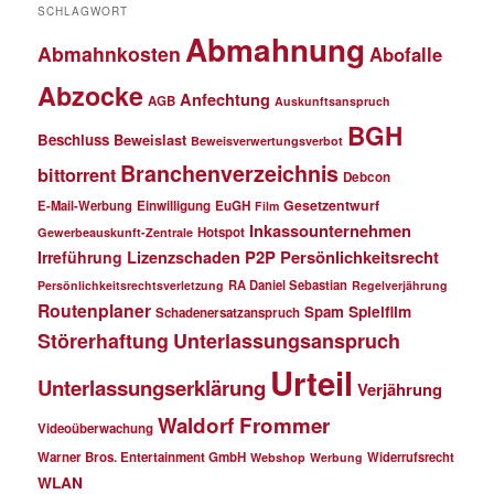
SCHLAGWORT
Abmahnung
Abmahnkosten
Abofalle
Abzocke
Anfechtung
AGB
Auskunftsanspruch
BGH
Beschluss
Beweislast
Beweisverwertungsverbot
Branchenverzeichnis
bittorrent
Debcon
Gesetzentwurf
E-Mail-Werbung
Einwilligung
EuGH
Film
Inkassounternehmen
Hotspot
Gewerbeauskunft-Zentrale
P2P
Persönlichkeitsrecht
Irreführung
Lizenzschaden
RA Daniel Sebastian
Persönlichkeitsrechtsverletzung
Regelverjährung
Routenplaner
Spielfilm
Spam
Schadenersatzanspruch
Störerhaftung
Unterlassungsanspruch
Urteil
Unterlassungserklärung
Verjährung
Waldorf Frommer
Videoüberwachung
Warner Bros. Entertainment GmbH
Widerrufsrecht
Webshop
Werbung
WLAN