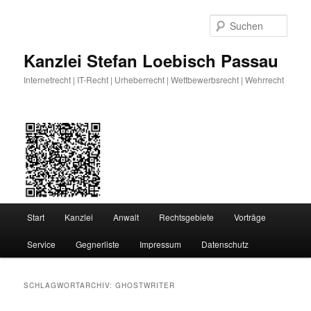
Zum
Zum
primären
sekundären
Such
Inhalt
Inhalt
springen
springen
Kanzlei Stefan Loebisch Passau
Internetrecht | IT-Recht | Urheberrecht | Wettbewerbsrecht | Wehrrecht
Hauptmenü
Start
Kanzlei
Anwalt
Rechtsgebiete
Vorträge
Service
Gegnerliste
Impressum
Datenschutz
SCHLAGWORTARCHIV:
GHOSTWRITER