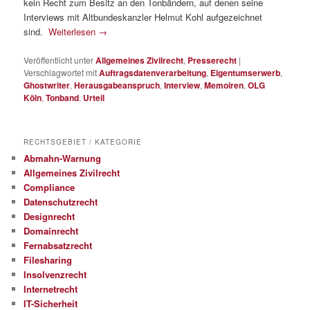
kein Recht zum Besitz an den Tonbändern, auf denen seine
Interviews mit Altbundeskanzler Helmut Kohl aufgezeichnet
sind.
Weiterlesen
→
Veröffentlicht unter
Allgemeines Zivilrecht
,
Presserecht
|
Verschlagwortet mit
Auftragsdatenverarbeitung
,
Eigentumserwerb
,
Ghostwriter
,
Herausgabeanspruch
,
Interview
,
Memoiren
,
OLG
Köln
,
Tonband
,
Urteil
RECHTSGEBIET / KATEGORIE
Abmahn-Warnung
Allgemeines Zivilrecht
Compliance
Datenschutzrecht
Designrecht
Domainrecht
Fernabsatzrecht
Filesharing
Insolvenzrecht
Internetrecht
IT-Sicherheit