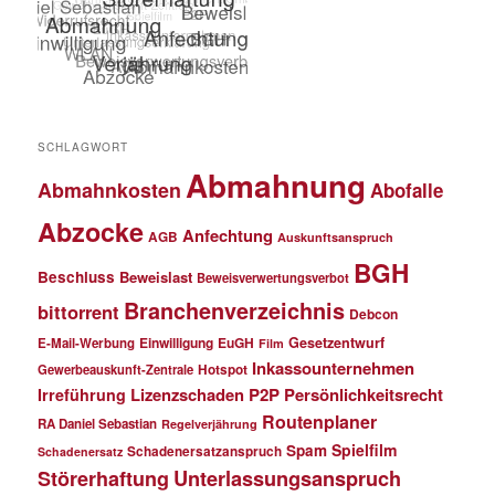
SCHLAGWORT
Abmahnung
Abmahnkosten
Abofalle
Abzocke
Anfechtung
AGB
Auskunftsanspruch
BGH
Beschluss
Beweislast
Beweisverwertungsverbot
Branchenverzeichnis
bittorrent
Debcon
Einwilligung
EuGH
Gesetzentwurf
E-Mail-Werbung
Film
Inkassounternehmen
Gewerbeauskunft-Zentrale
Hotspot
Lizenzschaden
P2P
Persönlichkeitsrecht
Irreführung
Routenplaner
RA Daniel Sebastian
Regelverjährung
Spielfilm
Spam
Schadenersatzanspruch
Schadenersatz
Störerhaftung
Unterlassungsanspruch