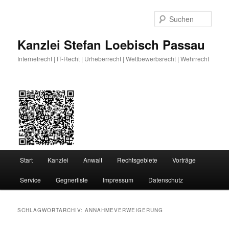
Zum
Zum
primären
sekundären
Such
Inhalt
Inhalt
springen
springen
Kanzlei Stefan Loebisch Passau
Internetrecht | IT-Recht | Urheberrecht | Wettbewerbsrecht | Wehrrecht
Hauptmenü
Start
Kanzlei
Anwalt
Rechtsgebiete
Vorträge
Service
Gegnerliste
Impressum
Datenschutz
SCHLAGWORTARCHIV:
ANNAHMEVERWEIGERUNG