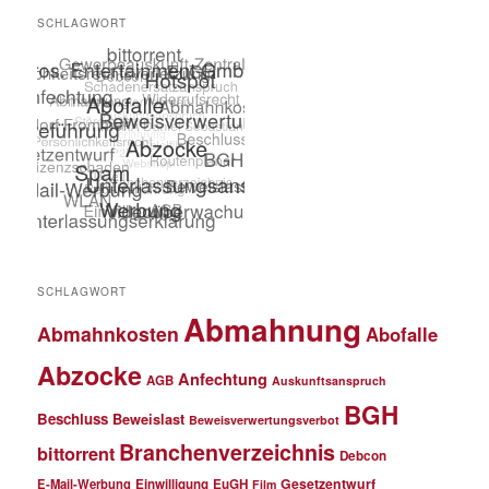
SCHLAGWORT
SCHLAGWORT
Abmahnung
Abmahnkosten
Abofalle
Abzocke
Anfechtung
AGB
Auskunftsanspruch
BGH
Beschluss
Beweislast
Beweisverwertungsverbot
Branchenverzeichnis
bittorrent
Debcon
Gesetzentwurf
E-Mail-Werbung
Einwilligung
EuGH
Film