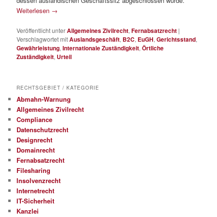
dessen ausländischen Geschäftssitz abgeschlossen wurde.
Weiterlesen
→
Veröffentlicht unter
Allgemeines Zivilrecht
,
Fernabsatzrecht
|
Verschlagwortet mit
Auslandsgeschäft
,
B2C
,
EuGH
,
Gerichtsstand
,
Gewährleistung
,
Internationale Zuständigkeit
,
Örtliche
Zuständigkeit
,
Urteil
RECHTSGEBIET / KATEGORIE
Abmahn-Warnung
Allgemeines Zivilrecht
Compliance
Datenschutzrecht
Designrecht
Domainrecht
Fernabsatzrecht
Filesharing
Insolvenzrecht
Internetrecht
IT-Sicherheit
Kanzlei