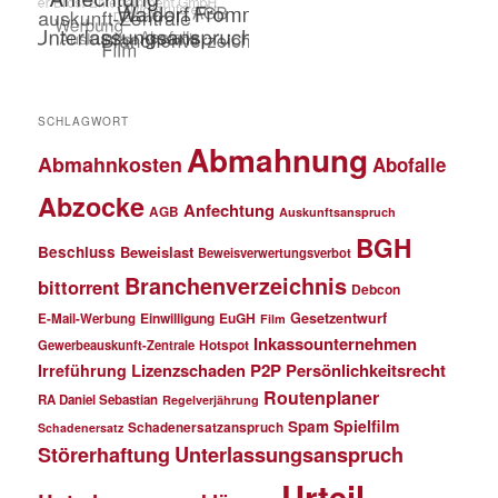
SCHLAGWORT
Abmahnung
Abmahnkosten
Abofalle
Abzocke
Anfechtung
AGB
Auskunftsanspruch
BGH
Beschluss
Beweislast
Beweisverwertungsverbot
Branchenverzeichnis
bittorrent
Debcon
Einwilligung
EuGH
Gesetzentwurf
E-Mail-Werbung
Film
Inkassounternehmen
Gewerbeauskunft-Zentrale
Hotspot
Lizenzschaden
P2P
Persönlichkeitsrecht
Irreführung
Routenplaner
RA Daniel Sebastian
Regelverjährung
Spielfilm
Spam
Schadenersatzanspruch
Schadenersatz
Störerhaftung
Unterlassungsanspruch
Urteil