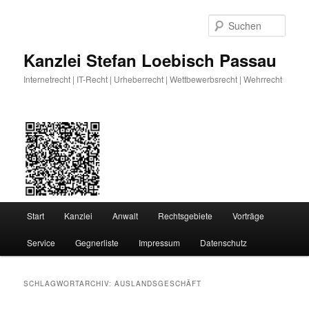
Zum
Zum
primären
sekundären
Such
Inhalt
Inhalt
springen
springen
Kanzlei Stefan Loebisch Passau
Internetrecht | IT-Recht | Urheberrecht | Wettbewerbsrecht | Wehrrecht
Hauptmenü
Start
Kanzlei
Anwalt
Rechtsgebiete
Vorträge
Service
Gegnerliste
Impressum
Datenschutz
SCHLAGWORTARCHIV:
AUSLANDSGESCHÄFT