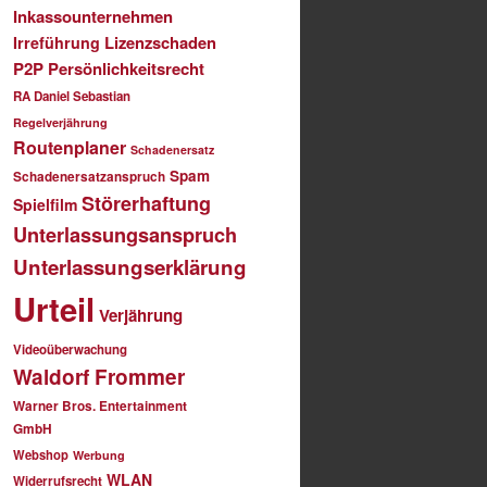
Inkassounternehmen
Lizenzschaden
Irreführung
P2P
Persönlichkeitsrecht
RA Daniel Sebastian
Regelverjährung
Routenplaner
Schadenersatz
Spam
Schadenersatzanspruch
Störerhaftung
Spielfilm
Unterlassungsanspruch
Unterlassungserklärung
Urteil
Verjährung
Videoüberwachung
Waldorf Frommer
Warner Bros. Entertainment
GmbH
Webshop
Werbung
WLAN
Widerrufsrecht