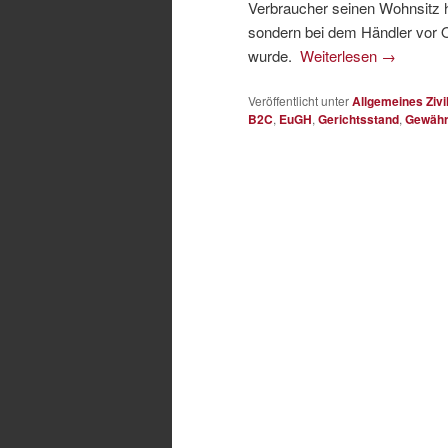
Verbraucher seinen Wohnsitz ha
sondern bei dem Händler vor 
wurde.
Weiterlesen
→
Veröffentlicht unter
Allgemeines Zivi
B2C
,
EuGH
,
Gerichtsstand
,
Gewähr