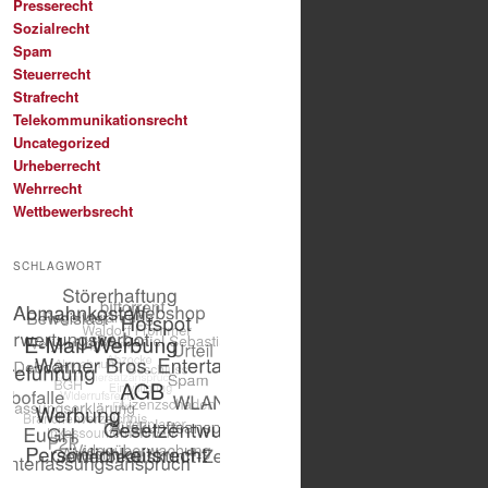
Presserecht
Sozialrecht
Spam
Steuerrecht
Strafrecht
Telekommunikationsrecht
Uncategorized
Urheberrecht
Wehrrecht
Wettbewerbsrecht
SCHLAGWORT