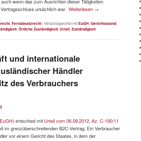
, auch wenn das zum Ausrichten dieser Tätigkeiten
en Vertragsschluss ursächlich war.
Weiterlesen
→
lrecht
,
Fernabsatzrecht
|
Verschlagwortet mit
EuGH
,
Gerichtsstand
,
tändigkeit
,
Örtliche Zuständigkeit
,
Urteil
,
Zuständigkeit
t und internationale
Ausländischer Händler
tz des Verbrauchers
12
 (EuGH)
entschied mit
Urteil vom 06.09.2012, Az. C-190/11
keit im grenzüberschreitenden B2C-Vertrag: Ein Verbraucher
ler vor einem Gericht des Staates, in dem der