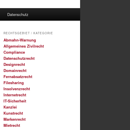
Datenschutz
RECHTSGEBIET / KATEGORIE
Abmahn-Warnung
Allgemeines Zivilrecht
Compliance
Datenschutzrecht
Designrecht
Domainrecht
Fernabsatzrecht
Filesharing
Insolvenzrecht
Internetrecht
IT-Sicherheit
Kanzlei
Kunstrecht
Markenrecht
Mietrecht