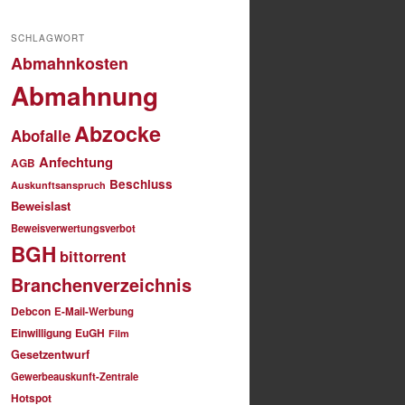
SCHLAGWORT
Abmahnkosten
Abmahnung
Abzocke
Abofalle
Anfechtung
AGB
Beschluss
Auskunftsanspruch
Beweislast
Beweisverwertungsverbot
BGH
bittorrent
Branchenverzeichnis
Debcon
E-Mail-Werbung
Einwilligung
EuGH
Film
Gesetzentwurf
Gewerbeauskunft-Zentrale
Hotspot