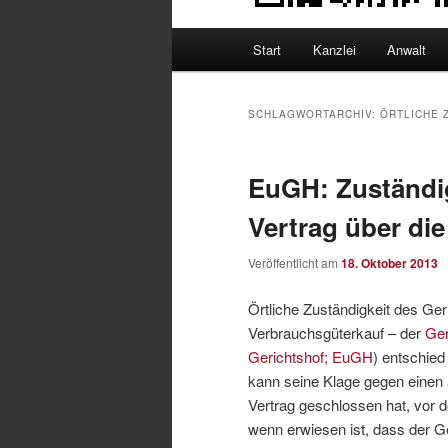
Hauptmenü
Start
Kanzlei
Anwalt
SCHLAGWORTARCHIV:
ÖRTLICHE 
EuGH: Zuständig
Vertrag über di
Veröffentlicht am
18. Oktober 2013
Örtliche Zuständigkeit des Ger
Verbrauchsgüterkauf – der
Ger
Gerichtshof; EuGH
) entschied
kann seine Klage gegen einen
Vertrag geschlossen hat, vor 
wenn erwiesen ist, dass der G