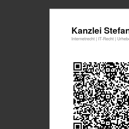
Zum
Zum
primären
sekundären
Inhalt
Inhalt
Kanzlei Stefa
springen
springen
Internetrecht | IT-Recht | Urhe