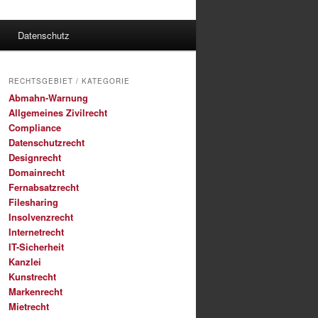
Datenschutz
RECHTSGEBIET / KATEGORIE
Abmahn-Warnung
Allgemeines Zivilrecht
Compliance
Datenschutzrecht
Designrecht
Domainrecht
Fernabsatzrecht
Filesharing
Insolvenzrecht
Internetrecht
IT-Sicherheit
Kanzlei
Kunstrecht
Markenrecht
Mietrecht