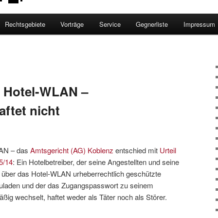
Rechtsgebiete
Vorträge
Service
Gegnerliste
Impressum
r Hotel-WLAN –
aftet nicht
LAN – das
Amtsgericht (AG) Koblenz
entschied mit
Urteil
5/14
: Ein Hotelbetreiber, der seine Angestellten und seine
, über das Hotel-WLAN urheberrechtlich geschützte
fzuladen und der das Zugangspasswort zu seinem
ig wechselt, haftet weder als Täter noch als Störer.