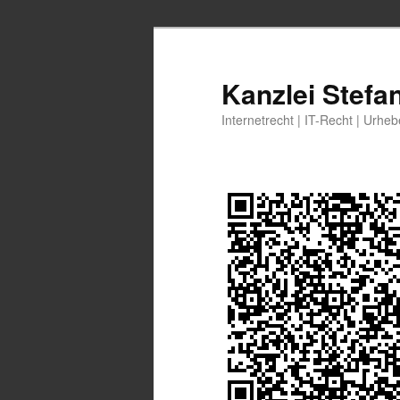
Zum
Zum
primären
sekundären
Inhalt
Inhalt
Kanzlei Stefa
springen
springen
Internetrecht | IT-Recht | Urhe