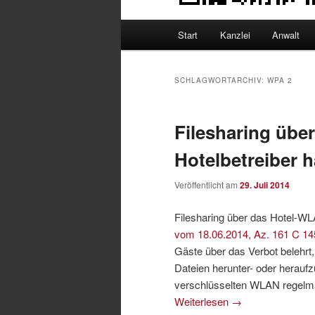
Hauptmenü
Start
Kanzlei
Anwalt
SCHLAGWORTARCHIV:
WPA 2
Filesharing übe
Hotelbetreiber h
Veröffentlicht am
29. Juli 2014
Filesharing über das Hotel-W
vom 18.06.2014, Az. 161 C 14
Gäste über das Verbot belehrt
Dateien herunter- oder herau
verschlüsselten WLAN regelmäß
Weiterlesen
→