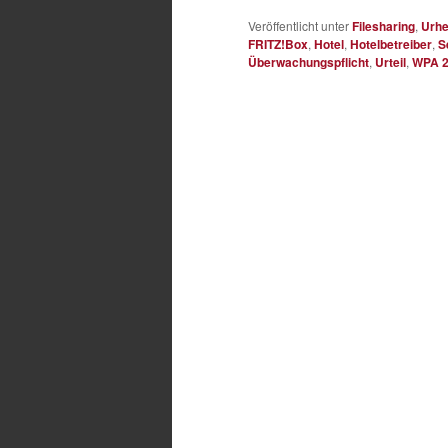
Veröffentlicht unter
Filesharing
,
Urhe
FRITZ!Box
,
Hotel
,
Hotelbetreiber
,
S
Überwachungspflicht
,
Urteil
,
WPA 