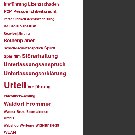
Irreführung
Lizenzschaden
P2P
Persönlichkeitsrecht
Persönlichkeitsrechtsverletzung
RA Daniel Sebastian
Regelverjährung
Routenplaner
Spam
Schadenersatzanspruch
Störerhaftung
Spielfilm
Unterlassungsanspruch
Unterlassungserklärung
Urteil
Verjährung
Videoüberwachung
Waldorf Frommer
Warner Bros. Entertainment
GmbH
Widerrufsrecht
Webshop
Werbung
WLAN