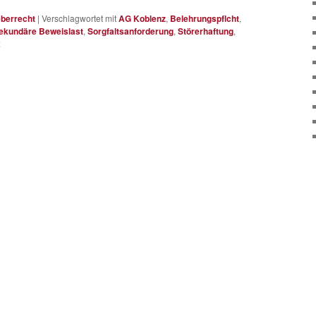
berrecht
|
Verschlagwortet mit
AG Koblenz
,
Belehrungspflcht
,
ekundäre Beweislast
,
Sorgfaltsanforderung
,
Störerhaftung
,
2