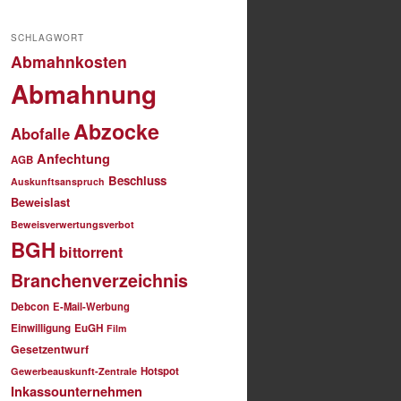
SCHLAGWORT
Abmahnkosten
Abmahnung
Abzocke
Abofalle
Anfechtung
AGB
Beschluss
Auskunftsanspruch
Beweislast
Beweisverwertungsverbot
BGH
bittorrent
Branchenverzeichnis
Debcon
E-Mail-Werbung
Einwilligung
EuGH
Film
Gesetzentwurf
Hotspot
Gewerbeauskunft-Zentrale
Inkassounternehmen