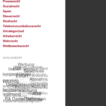
Presserecht
Sozialrecht
Spam
Steuerrecht
Strafrecht
Telekommunikationsrecht
Uncategorized
Urheberrecht
Wehrrecht
Wettbewerbsrecht
SCHLAGWORT