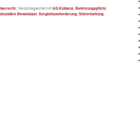
berrecht
|
Verschlagwortet mit
AG Koblenz
,
Belehrungspflcht
,
ekundäre Beweislast
,
Sorgfaltsanforderung
,
Störerhaftung
,
2