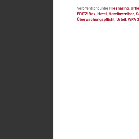
Veröffentlicht unter
Filesharing
,
Urhe
FRITZ!Box
,
Hotel
,
Hotelbetreiber
,
S
Überwachungspflicht
,
Urteil
,
WPA 