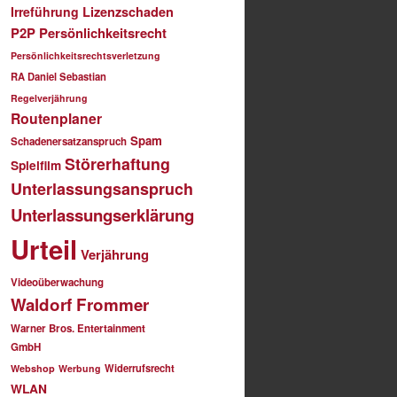
Irreführung
Lizenzschaden
P2P
Persönlichkeitsrecht
Persönlichkeitsrechtsverletzung
RA Daniel Sebastian
Regelverjährung
Routenplaner
Spam
Schadenersatzanspruch
Störerhaftung
Spielfilm
Unterlassungsanspruch
Unterlassungserklärung
Urteil
Verjährung
Videoüberwachung
Waldorf Frommer
Warner Bros. Entertainment
GmbH
Widerrufsrecht
Webshop
Werbung
WLAN