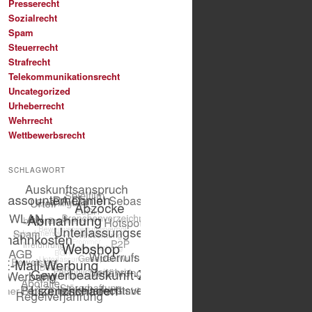
Presserecht
Sozialrecht
Spam
Steuerrecht
Strafrecht
Telekommunikationsrecht
Uncategorized
Urheberrecht
Wehrrecht
Wettbewerbsrecht
SCHLAGWORT