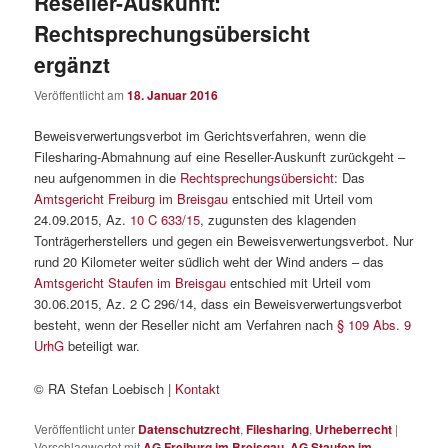
Reseller-Auskunft:
Rechtsprechungsübersicht
ergänzt
Veröffentlicht am
18. Januar 2016
Beweisverwertungsverbot im Gerichtsverfahren, wenn die
Filesharing-Abmahnung auf eine Reseller-Auskunft zurückgeht –
neu aufgenommen in die
Rechtsprechungsübersicht
: Das
Amtsgericht Freiburg im Breisgau
entschied mit Urteil vom
24.09.2015, Az.
10 C 633/15
, zugunsten des klagenden
Tonträgerherstellers und gegen ein Beweisverwertungsverbot. Nur
rund 20 Kilometer weiter südlich weht der Wind anders – das
Amtsgericht Staufen im Breisgau
entschied mit Urteil vom
30.06.2015, Az. 2 C 296/14, dass ein Beweisverwertungsverbot
besteht, wenn der Reseller nicht am Verfahren nach
§ 109 Abs. 9
UrhG
beteiligt war.
© RA Stefan Loebisch |
Kontakt
Veröffentlicht unter
Datenschutzrecht
,
Filesharing
,
Urheberrecht
|
Verschlagwortet mit
AG Freiburg im Breisgau
,
AG Staufen im