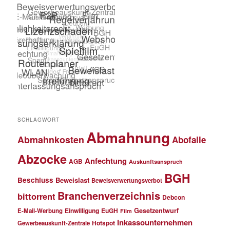
SCHLAGWORT
Abmahnung
Abmahnkosten
Abofalle
Abzocke
Anfechtung
AGB
Auskunftsanspruch
BGH
Beschluss
Beweislast
Beweisverwertungsverbot
Branchenverzeichnis
bittorrent
Debcon
Einwilligung
EuGH
Gesetzentwurf
E-Mail-Werbung
Film
Inkassounternehmen
Gewerbeauskunft-Zentrale
Hotspot