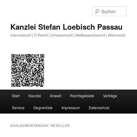
Zum
Zum
primären
sekundären
Such
Inhalt
Inhalt
springen
springen
Kanzlei Stefan Loebisch Passau
Internetrecht | IT-Recht | Urheberrecht | Wettbewerbsrecht | Wehrrecht
Hauptmenü
Start
Kanzlei
Anwalt
Rechtsgebiete
Vorträge
Service
Gegnerliste
Impressum
Datenschutz
SCHLAGWORTARCHIV:
RESELLER