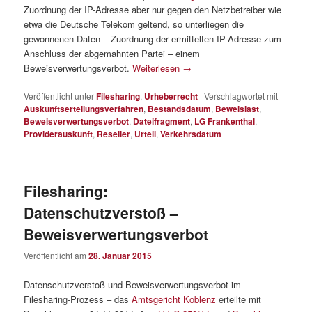
Zuordnung der IP-Adresse aber nur gegen den Netzbetreiber wie
etwa die Deutsche Telekom geltend, so unterliegen die
gewonnenen Daten – Zuordnung der ermittelten IP-Adresse zum
Anschluss der abgemahnten Partei – einem
Beweisverwertungsverbot.
Weiterlesen
→
Veröffentlicht unter
Filesharing
,
Urheberrecht
|
Verschlagwortet mit
Auskunftserteilungsverfahren
,
Bestandsdatum
,
Beweislast
,
Beweisverwertungsverbot
,
Dateifragment
,
LG Frankenthal
,
Providerauskunft
,
Reseller
,
Urteil
,
Verkehrsdatum
Filesharing:
Datenschutzverstoß –
Beweisverwertungsverbot
Veröffentlicht am
28. Januar 2015
Datenschutzverstoß und Beweisverwertungsverbot im
Filesharing-Prozess – das
Amtsgericht Koblenz
erteilte mit