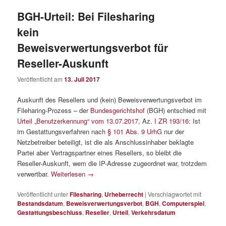
BGH-Urteil: Bei Filesharing
kein
Beweisverwertungsverbot für
Reseller-Auskunft
Veröffentlicht am
13. Juli 2017
Auskunft des Resellers und (kein) Beweisverwertungsverbot im
Fileharing-Prozess – der
Bundesgerichtshof
(BGH) entschied mit
Urteil „Benutzerkennung“ vom 13.07.2017
, Az.
I ZR 193/16
: Ist
im Gestattungsverfahren nach
§ 101 Abs. 9 UrhG
nur der
Netzbetreiber beteiligt, ist die als Anschlussinhaber beklagte
Partei aber Vertragspartner eines Resellers, so bleibt die
Reseller-Auskunft, wem die IP-Adresse zugeordnet war, trotzdem
verwertbar.
Weiterlesen
→
Veröffentlicht unter
Filesharing
,
Urheberrecht
|
Verschlagwortet mit
Bestandsdatum
,
Beweisverwertungsverbot
,
BGH
,
Computerspiel
,
Gestattungsbeschluss
,
Reseller
,
Urteil
,
Verkehrsdatum