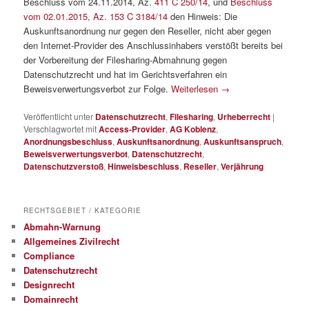
Beschluss vom 24.11.2014, Az.
411 C 250/14
, und
Beschluss
vom 02.01.2015, Az. 153 C 3184/14
den Hinweis: Die
Auskunftsanordnung nur gegen den Reseller, nicht aber gegen
den Internet-Provider des Anschlussinhabers verstößt bereits bei
der Vorbereitung der Filesharing-Abmahnung gegen
Datenschutzrecht und hat im Gerichtsverfahren ein
Beweisverwertungsverbot zur Folge.
Weiterlesen
→
Veröffentlicht unter
Datenschutzrecht
,
Filesharing
,
Urheberrecht
|
Verschlagwortet mit
Access-Provider
,
AG Koblenz
,
Anordnungsbeschluss
,
Auskunftsanordnung
,
Auskunftsanspruch
,
Beweisverwertungsverbot
,
Datenschutzrecht
,
Datenschutzverstoß
,
Hinweisbeschluss
,
Reseller
,
Verjährung
RECHTSGEBIET / KATEGORIE
Abmahn-Warnung
Allgemeines Zivilrecht
Compliance
Datenschutzrecht
Designrecht
Domainrecht