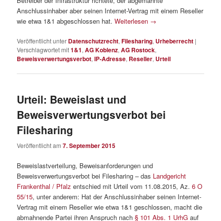
Betreiber der Infrastruktur richtete, der abgemahnte
Anschlussinhaber aber seinen Internet-Vertrag mit einem Reseller
wie etwa 1&1 abgeschlossen hat.
Weiterlesen
→
Veröffentlicht unter
Datenschutzrecht
,
Filesharing
,
Urheberrecht
|
Verschlagwortet mit
1&1
,
AG Koblenz
,
AG Rostock
,
Beweisverwertungsverbot
,
IP-Adresse
,
Reseller
,
Urteil
Urteil: Beweislast und
Beweisverwertungsverbot bei
Filesharing
Veröffentlicht am
7. September 2015
Beweislastverteilung, Beweisanforderungen und
Beweisverwertungsverbot bei Filesharing – das
Landgericht
Frankenthal / Pfalz
entschied mit Urteil vom 11.08.2015, Az.
6 O
55/15
, unter anderem: Hat der Anschlussinhaber seinen Internet-
Vertrag mit einem Reseller wie etwa 1&1 geschlossen, macht die
abmahnende Partei ihren Anspruch nach
§ 101 Abs. 1 UrhG
auf