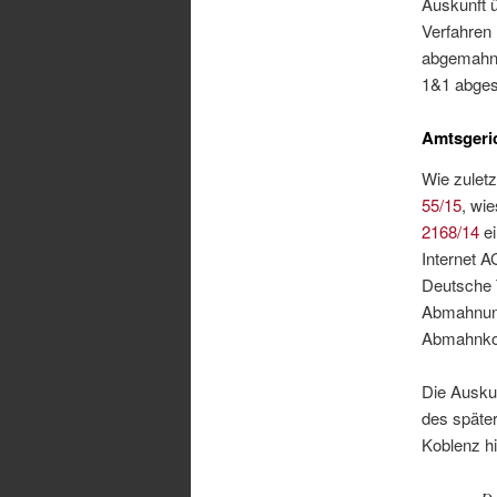
Auskunft ü
Verfahren
abgemahnt
1&1 abges
Amtsgeri
Wie zulet
55/15
, wi
2168/14
ei
Internet 
Deutsche T
Abmahnung
Abmahnkos
Die Ausku
des später
Koblenz hi