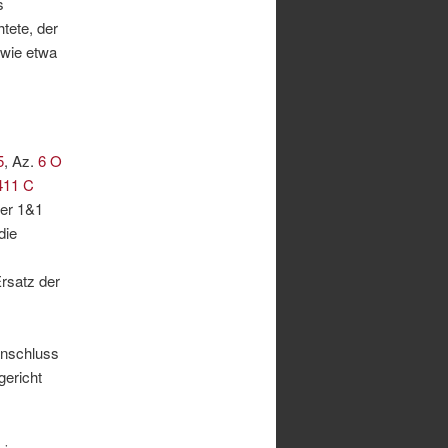
s
htete, der
 wie etwa
5
, Az.
6 O
411 C
der 1&1
die
rsatz der
anschluss
gericht