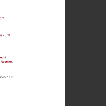
cht
uskunft
recht
,
Reseller
,
 DURCH 1&1
“