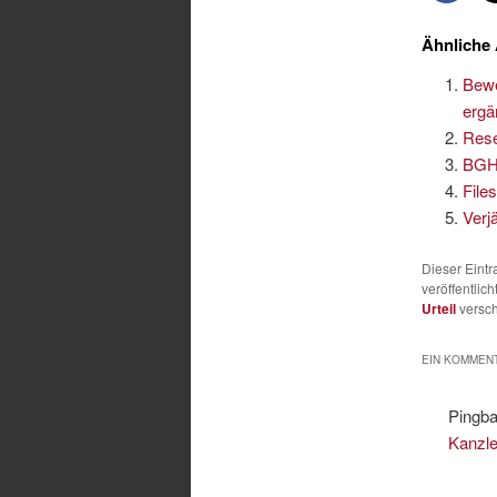
Ähnliche 
Bewe
ergä
Rese
BGH-
File
Verj
Dieser Eint
veröffentlich
Urteil
versch
EIN KOMMENT
Pingb
Kanzle