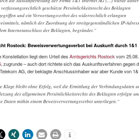
rch die Auskunfterteilung der Firma 1&1 Internet AG (…) wurde daher
 verfassungsrechtlich geschützte Persönlichkeitsrecht des Beklagten
gegriffen und ein Verwertungsverbot des widerrechtlich erlangten
eismittels, nämlich der Zuordnung der streitgegenständlichen IP-Adres
dem Internetanschluss der Beklagten, begründet.“
cht Rostock: Beweisverwertungsverbot bei Auskunft durch 1&1
e Konstellation liegt dem Urteil des
Amtsgerichts Rostock
vom 25.08.
5
, zugrunde – auch dort richtete sich das Auskunftsverfahren gegen d
Telekom AG, der beklagte Anschlussinhaber war aber Kunde von 1&
e Klage bleibt ohne Erfolg, weil die Ermittlung der Verbindungsdaten u
letzung des allgemeinen Persönlichkeitsrechts des Beklagten erfolgte un
se Daten mithin einem Beweisverwertungsverbot unterliegen.“