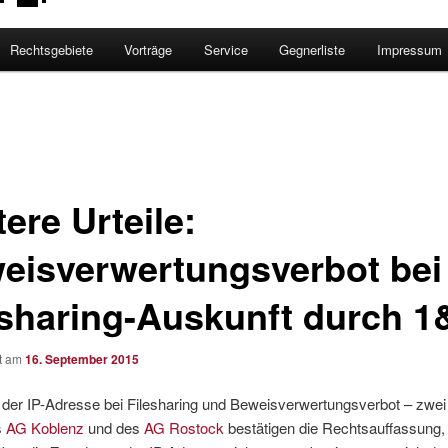
Rechtsgebiete
Vorträge
Service
Gegnerliste
Impressum
ere Urteile:
eisverwertungsverbot bei
esharing-Auskunft durch 1
ht am
16. September 2015
 der IP-Adresse bei Filesharing und Beweisverwertungsverbot – zwei
s
AG Koblenz
und des
AG Rostock
bestätigen die Rechtsauffassung,