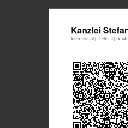
Zum
primären
Inhalt
Kanzlei Stefa
springen
Internetrecht | IT-Recht | Urhe