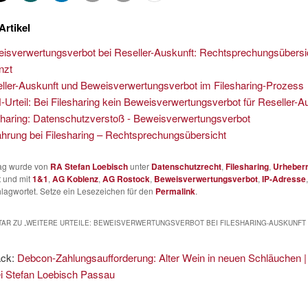
Artikel
isverwertungsverbot bei Reseller-Auskunft: Rechtsprechungsübersi
nzt
ller-Auskunft und Beweisverwertungsverbot im Filesharing-Prozess
Urteil: Bei Filesharing kein Beweisverwertungsverbot für Reseller-A
sharing: Datenschutzverstoß - Beweisverwertungsverbot
ährung bei Filesharing – Rechtsprechungsübersicht
rag wurde von
RA Stefan Loebisch
unter
Datenschutzrecht
,
Filesharing
,
Urheber
t und mit
1&1
,
AG Koblenz
,
AG Rostock
,
Beweisverwertungsverbot
,
IP-Adresse
lagwortet. Setze ein Lesezeichen für den
Permalink
.
AR ZU „
WEITERE URTEILE: BEWEISVERWERTUNGSVERBOT BEI FILESHARING-AUSKUNFT
ack:
Debcon-Zahlungsaufforderung: Alter Wein in neuen Schläuchen |
i Stefan Loebisch Passau