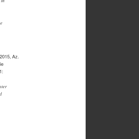
 in
se
2015, Az.
ie
1:
nter
d