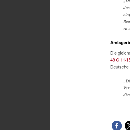
„Du
das
ein
Bew
zu 
Amtsgeri
Die gleich
48 C 11/1
Deutsche 
„Di
Ver
die