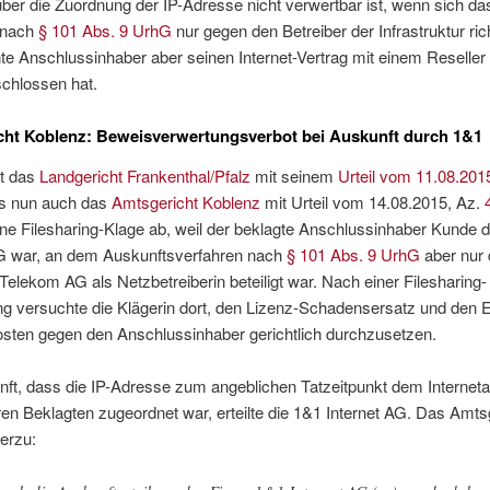
ber die Zuordnung der IP-Adresse nicht verwertbar ist, wenn sich da
 nach
§ 101 Abs. 9 UrhG
nur gegen den Betreiber der Infrastruktur ric
e Anschlussinhaber aber seinen Internet-Vertrag mit einem Reseller
chlossen hat.
cht Koblenz: Beweisverwertungsverbot bei Auskunft durch 1&1
zt das
Landgericht Frankenthal/Pfalz
mit seinem
Urteil vom 11.08.201
es nun auch das
Amtsgericht Koblenz
mit Urteil vom 14.08.2015, Az.
ne Filesharing-Klage ab, weil der beklagte Anschlussinhaber Kunde 
AG war, an dem Auskunftsverfahren nach
§ 101 Abs. 9 UrhG
aber nur 
elekom AG als Netzbetreiberin beteiligt war. Nach einer Filesharing-
 versuchte die Klägerin dort, den Lizenz-Schadensersatz und den E
ten gegen den Anschlussinhaber gerichtlich durchzusetzen.
nft, dass die IP-Adresse zum angeblichen Tatzeitpunkt dem Internet
en Beklagten zugeordnet war, erteilte die 1&1 Internet AG. Das Amts
erzu: