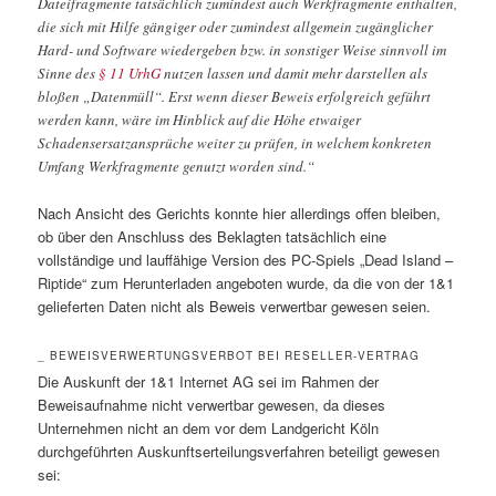
Dateifragmente tatsächlich zumindest auch Werkfragmente enthalten,
die sich mit Hilfe gängiger oder zumindest allgemein zugänglicher
Hard- und Software wiedergeben bzw. in sonstiger Weise sinnvoll im
Sinne des
§ 11 UrhG
nutzen lassen und damit mehr darstellen als
bloßen „Datenmüll“. Erst wenn dieser Beweis erfolgreich geführt
werden kann, wäre im Hinblick auf die Höhe etwaiger
Schadensersatzansprüche weiter zu prüfen, in welchem konkreten
Umfang Werkfragmente genutzt worden sind.“
Nach Ansicht des Gerichts konnte hier allerdings offen bleiben,
ob über den Anschluss des Beklagten tatsächlich eine
vollständige und lauffähige Version des PC-Spiels „Dead Island –
Riptide“ zum Herunterladen angeboten wurde, da die von der 1&1
gelieferten Daten nicht als Beweis verwertbar gewesen seien.
_ BEWEISVERWERTUNGSVERBOT BEI RESELLER-VERTRAG
Die Auskunft der 1&1 Internet AG sei im Rahmen der
Beweisaufnahme nicht verwertbar gewesen, da dieses
Unternehmen nicht an dem vor dem Landgericht Köln
durchgeführten Auskunftserteilungsverfahren beteiligt gewesen
sei: