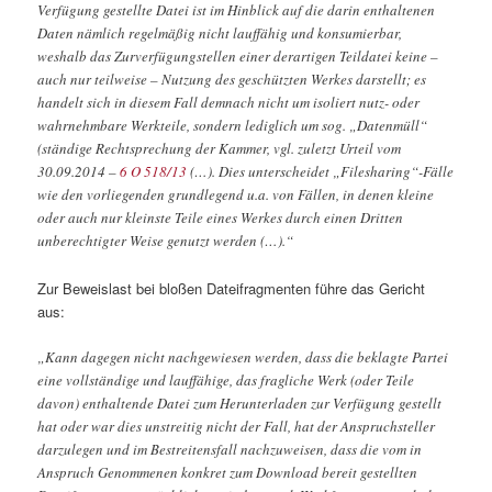
Verfügung gestellte Datei ist im Hinblick auf die darin enthaltenen
Daten nämlich regelmäßig nicht lauffähig und konsumierbar,
weshalb das Zurverfügungstellen einer derartigen Teildatei keine –
auch nur teilweise – Nutzung des geschützten Werkes darstellt; es
handelt sich in diesem Fall demnach nicht um isoliert nutz- oder
wahrnehmbare Werkteile, sondern lediglich um sog. „Datenmüll“
(ständige Rechtsprechung der Kammer, vgl. zuletzt Urteil vom
30.09.2014 –
6 O 518/13
(…). Dies unterscheidet „Filesharing“-Fälle
wie den vorliegenden grundlegend u.a. von Fällen, in denen kleine
oder auch nur kleinste Teile eines Werkes durch einen Dritten
unberechtigter Weise genutzt werden (…).“
Zur Beweislast bei bloßen Dateifragmenten führe das Gericht
aus:
„Kann dagegen nicht nachgewiesen werden, dass die beklagte Partei
eine vollständige und lauffähige, das fragliche Werk (oder Teile
davon) enthaltende Datei zum Herunterladen zur Verfügung gestellt
hat oder war dies unstreitig nicht der Fall, hat der Anspruchsteller
darzulegen und im Bestreitensfall nachzuweisen, dass die vom in
Anspruch Genommenen konkret zum Download bereit gestellten