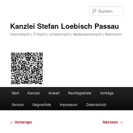
Zum
primären
Such
Inhalt
springen
Kanzlei Stefan Loebisch Passau
Internetrecht | IT-Recht | Urheberrecht | Wettbewerbsrecht | Wehrrecht
Hauptmenü
Start
Kanzlei
Anwalt
Rechtsgebiete
Vorträge
Service
Gegnerliste
Impressum
Datenschutz
Beitragsnavigation
←
Vorheriger
Nächster
→