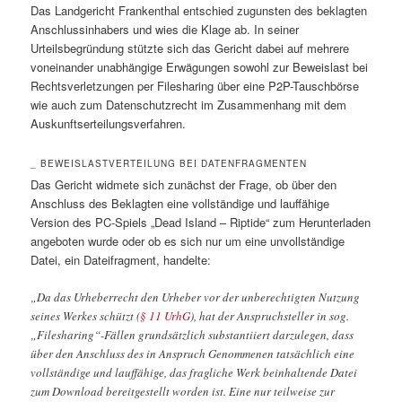
Das Landgericht Frankenthal entschied zugunsten des beklagten
Anschlussinhabers und wies die Klage ab. In seiner
Urteilsbegründung stützte sich das Gericht dabei auf mehrere
voneinander unabhängige Erwägungen sowohl zur Beweislast bei
Rechtsverletzungen per Filesharing über eine P2P-Tauschbörse
wie auch zum Datenschutzrecht im Zusammenhang mit dem
Auskunftserteilungsverfahren.
_ BEWEISLASTVERTEILUNG BEI DATENFRAGMENTEN
Das Gericht widmete sich zunächst der Frage, ob über den
Anschluss des Beklagten eine vollständige und lauffähige
Version des PC-Spiels „Dead Island – Riptide“ zum Herunterladen
angeboten wurde oder ob es sich nur um eine unvollständige
Datei, ein Dateifragment, handelte:
„Da das Urheberrecht den Urheber vor der unberechtigten Nutzung
seines Werkes schützt (
§ 11 UrhG
), hat der Anspruchsteller in sog.
„Filesharing“-Fällen grundsätzlich substantiiert darzulegen, dass
über den Anschluss des in Anspruch Genommenen tatsächlich eine
vollständige und lauffähige, das fragliche Werk beinhaltende Datei
zum Download bereitgestellt worden ist. Eine nur teilweise zur