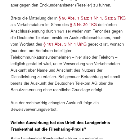
aber gegen den Endkundenanbieter (Reseller) zu führen.
Breits die Mitteilung der in
§ 96 Abs. 1 Satz 1 Nr. 1, Satz 2 TKG
als Verkehrsdatum im Sinne des
§ 3 Nr. 30 TKG
definierten
Anschlusskennung durch 1&1 sei weder vom Tenor des gegen
die Deutsche Telekom erwirkten Auskunftsbeschlusses, noch
vom Wortlaut des
§ 101 Abs. 3 Nr. 1 UrhG
gedeckt ist, wonach
(nur) dem am Verfahren beteiligten
Telekommunikationsunternehmen – hier also der Telekom –
lediglich gestattet wird, unter Verwendung von Verkehrsdaten
Auskunft über Name und Anschrift des Nutzers der
Dienstleistung zu erteilen. Bei genauer Betrachtung sei somit
bereits die Auskunft der Deutschen Telekom AG über die
Benutzerkennung ohne rechtliche Grundlage erfolgt.
Aus der rechtswidrig erlangten Auskunft folge ein
Beweisverwertungsverbot.
Welche Auswirkung hat das Urteil des Landgerichts
Frankenthal auf die Filesharing-Praxis?
Beim Landgericht Frankenthal wirken, so scheint es,