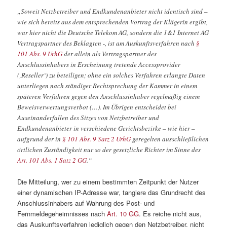
„Soweit Netzbetreiber und Endkundenanbieter nicht identisch sind –
wie sich bereits aus dem entsprechenden Vortrag der Klägerin ergibt,
war hier nicht die Deutsche Telekom AG, sondern die 1&1 Internet AG
Vertragspartner des Beklagten -, ist am Auskunftsverfahren nach
§
101 Abs. 9 UrhG
der allein als Vertragspartner des
Anschlussinhabers in Erscheinung tretende Accessprovider
(‚Reseller‘) zu beteiligen; ohne ein solches Verfahren erlangte Daten
unterliegen nach ständiger Rechtsprechung der Kammer in einem
späteren Verfahren gegen den Anschlussinhaber regelmäßig einem
Beweisverwertungsverbot (…). Im Übrigen entscheidet bei
Auseinanderfallen des Sitzes von Netzbetreiber und
Endkundenanbieter in verschiedene Gerichtsbezirke – wie hier –
aufgrund der in
§ 101 Abs. 9 Satz 2 UrhG
geregelten ausschließlichen
örtlichen Zuständigkeit nur so der gesetzliche Richter im Sinne des
Art. 101 Abs. 1 Satz 2 GG
.“
Die Mitteilung, wer zu einem bestimmten Zeitpunkt der Nutzer
einer dynamischen IP-Adresse war, tangiere das Grundrecht des
Anschlussinhabers auf Wahrung des Post- und
Fernmeldegeheimnisses nach
Art. 10 GG
. Es reiche nicht aus,
das Auskunftsverfahren lediglich gegen den Netzbetreiber, nicht