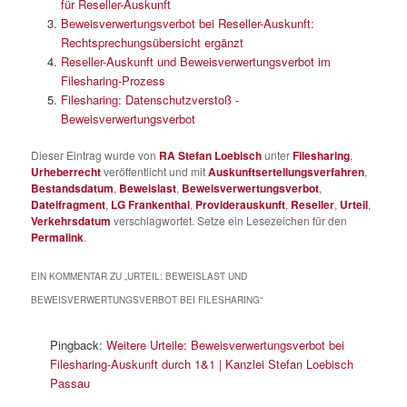
für Reseller-Auskunft
Beweisverwertungsverbot bei Reseller-Auskunft:
Rechtsprechungsübersicht ergänzt
Reseller-Auskunft und Beweisverwertungsverbot im
Filesharing-Prozess
Filesharing: Datenschutzverstoß -
Beweisverwertungsverbot
Dieser Eintrag wurde von
RA Stefan Loebisch
unter
Filesharing
,
Urheberrecht
veröffentlicht und mit
Auskunftserteilungsverfahren
,
Bestandsdatum
,
Beweislast
,
Beweisverwertungsverbot
,
Dateifragment
,
LG Frankenthal
,
Providerauskunft
,
Reseller
,
Urteil
,
Verkehrsdatum
verschlagwortet. Setze ein Lesezeichen für den
Permalink
.
EIN KOMMENTAR ZU „
URTEIL: BEWEISLAST UND
BEWEISVERWERTUNGSVERBOT BEI FILESHARING
“
Pingback:
Weitere Urteile: Beweisverwertungsverbot bei
Filesharing-Auskunft durch 1&1 | Kanzlei Stefan Loebisch
Passau