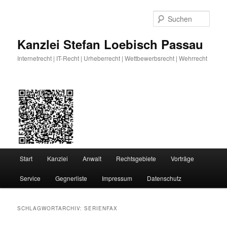
Zum
Zum
primären
sekundären
Such
Inhalt
Inhalt
springen
springen
Kanzlei Stefan Loebisch Passau
Internetrecht | IT-Recht | Urheberrecht | Wettbewerbsrecht | Wehrrecht
Hauptmenü
Start
Kanzlei
Anwalt
Rechtsgebiete
Vorträge
Service
Gegnerliste
Impressum
Datenschutz
SCHLAGWORTARCHIV:
SERIENFAX