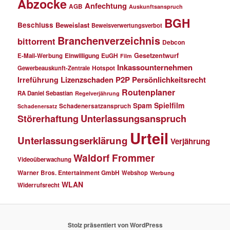
Abzocke
Anfechtung
AGB
Auskunftsanspruch
BGH
Beschluss
Beweislast
Beweisverwertungsverbot
Branchenverzeichnis
bittorrent
Debcon
Einwilligung
EuGH
Gesetzentwurf
E-Mail-Werbung
Film
Inkassounternehmen
Gewerbeauskunft-Zentrale
Hotspot
Lizenzschaden
P2P
Persönlichkeitsrecht
Irreführung
Routenplaner
RA Daniel Sebastian
Regelverjährung
Spielfilm
Spam
Schadenersatzanspruch
Schadenersatz
Störerhaftung
Unterlassungsanspruch
Urteil
Unterlassungserklärung
Verjährung
Waldorf Frommer
Videoüberwachung
Warner Bros. Entertainment GmbH
Webshop
Werbung
WLAN
Widerrufsrecht
Stolz präsentiert von WordPress