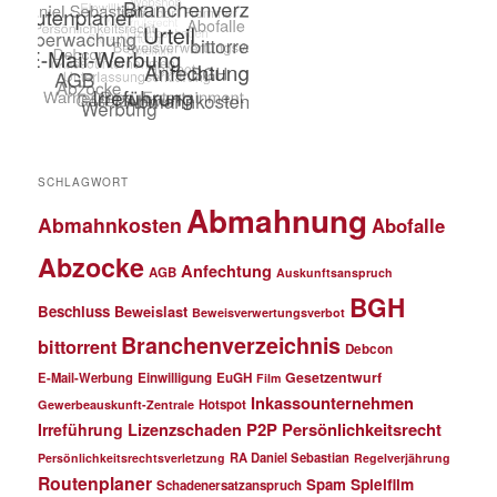
SCHLAGWORT
Abmahnung
Abmahnkosten
Abofalle
Abzocke
Anfechtung
AGB
Auskunftsanspruch
BGH
Beschluss
Beweislast
Beweisverwertungsverbot
Branchenverzeichnis
bittorrent
Debcon
Gesetzentwurf
E-Mail-Werbung
Einwilligung
EuGH
Film
Inkassounternehmen
Hotspot
Gewerbeauskunft-Zentrale
P2P
Persönlichkeitsrecht
Irreführung
Lizenzschaden
RA Daniel Sebastian
Persönlichkeitsrechtsverletzung
Regelverjährung
Routenplaner
Spielfilm
Spam
Schadenersatzanspruch