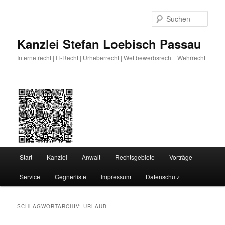
Zum
Zum
primären
sekundären
Such
Inhalt
Inhalt
springen
springen
Kanzlei Stefan Loebisch Passau
Internetrecht | IT-Recht | Urheberrecht | Wettbewerbsrecht | Wehrrecht
Hauptmenü
Start
Kanzlei
Anwalt
Rechtsgebiete
Vorträge
Service
Gegnerliste
Impressum
Datenschutz
SCHLAGWORTARCHIV:
URLAUB