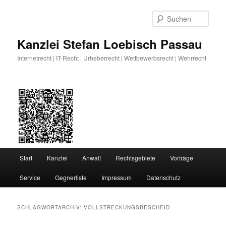
Zum
Zum
primären
sekundären
Such
Inhalt
Inhalt
springen
springen
Kanzlei Stefan Loebisch Passau
Internetrecht | IT-Recht | Urheberrecht | Wettbewerbsrecht | Wehrrecht
Hauptmenü
Start
Kanzlei
Anwalt
Rechtsgebiete
Vorträge
Service
Gegnerliste
Impressum
Datenschutz
SCHLAGWORTARCHIV:
VOLLSTRECKUNGSBESCHEID