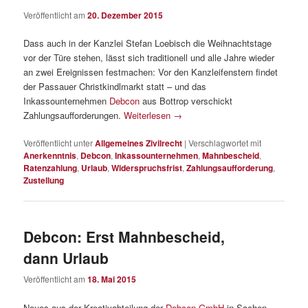
Veröffentlicht am
20. Dezember 2015
Dass auch in der Kanzlei Stefan Loebisch die Weihnachtstage
vor der Türe stehen, lässt sich traditionell und alle Jahre wieder
an zwei Ereignissen festmachen: Vor den Kanzleifenstern findet
der Passauer Christkindlmarkt statt – und das
Inkassounternehmen
Debcon
aus Bottrop verschickt
Zahlungsaufforderungen.
Weiterlesen
→
Veröffentlicht unter
Allgemeines Zivilrecht
|
Verschlagwortet mit
Anerkenntnis
,
Debcon
,
Inkassounternehmen
,
Mahnbescheid
,
Ratenzahlung
,
Urlaub
,
Widerspruchsfrist
,
Zahlungsaufforderung
,
Zustellung
Debcon: Erst Mahnbescheid,
dann Urlaub
Veröffentlicht am
18. Mai 2015
Neues aus der Kreativabteilung der
Debcon GmbH
in Sachen