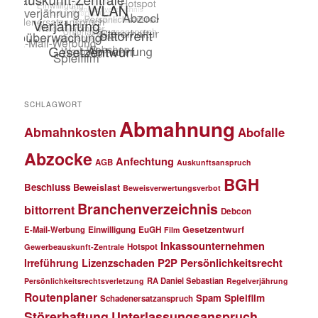
SCHLAGWORT
Abmahnung
Abmahnkosten
Abofalle
Abzocke
Anfechtung
AGB
Auskunftsanspruch
BGH
Beschluss
Beweislast
Beweisverwertungsverbot
Branchenverzeichnis
bittorrent
Debcon
Gesetzentwurf
E-Mail-Werbung
Einwilligung
EuGH
Film
Inkassounternehmen
Hotspot
Gewerbeauskunft-Zentrale
P2P
Persönlichkeitsrecht
Irreführung
Lizenzschaden
RA Daniel Sebastian
Persönlichkeitsrechtsverletzung
Regelverjährung
Routenplaner
Spielfilm
Spam
Schadenersatzanspruch
Störerhaftung
Unterlassungsanspruch