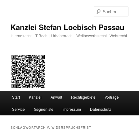
Zum
Zum
primären
sekundären
Such
Inhalt
Inhalt
springen
springen
Kanzlei Stefan Loebisch Passau
Internetrecht | IT-Recht | Urheberrecht | Wettbewerbsrecht | Wehrrecht
Hauptmenü
Start
Kanzlei
Anwalt
Rechtsgebiete
Vorträge
Service
Gegnerliste
Impressum
Datenschutz
SCHLAGWORTARCHIV:
WIDERSPRUCHSFRIST