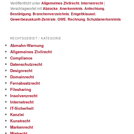
Veröffentlicht unter
Allgemeines Zivilrecht
,
Internetrecht
|
Verschlagwortet mit
Abzocke
,
Anerkenntnis
,
Anfechtung
,
Bestätigung
,
Branchenverzeichnis
,
Entgeltklausel
,
Gewerbeauskunft-Zentrale
,
GWE
,
Rechnung
,
Schuldanerkenntnis
RECHTSGEBIET / KATEGORIE
Abmahn-Warnung
Allgemeines Zivilrecht
Compliance
Datenschutzrecht
Designrecht
Domainrecht
Fernabsatzrecht
Filesharing
Insolvenzrecht
Internetrecht
IT-Sicherheit
Kanzlei
Kunstrecht
Markenrecht
Mietrecht