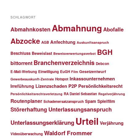
SCHLAGWORT
Abmahnung
Abmahnkosten
Abofalle
Abzocke
Anfechtung
AGB
Auskunftsanspruch
BGH
Beschluss
Beweislast
Beweisverwertungsverbot
Branchenverzeichnis
bittorrent
Debcon
Gesetzentwurf
E-Mail-Werbung
Einwilligung
EuGH
Film
Inkassounternehmen
Hotspot
Gewerbeauskunft-Zentrale
P2P
Persönlichkeitsrecht
Irreführung
Lizenzschaden
RA Daniel Sebastian
Persönlichkeitsrechtsverletzung
Regelverjährung
Routenplaner
Spielfilm
Spam
Schadenersatzanspruch
Störerhaftung
Unterlassungsanspruch
Urteil
Unterlassungserklärung
Verjährung
Waldorf Frommer
Videoüberwachung