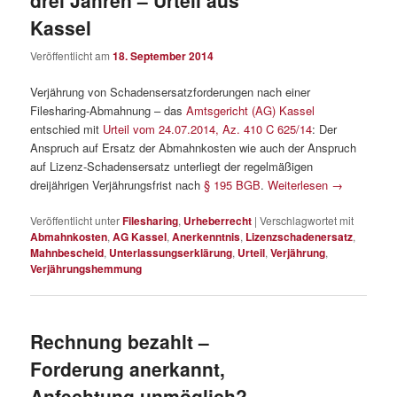
drei Jahren – Urteil aus
Kassel
Veröffentlicht am
18. September 2014
Verjährung von Schadensersatzforderungen nach einer
Filesharing-Abmahnung – das
Amtsgericht (AG) Kassel
entschied mit
Urteil vom 24.07.2014, Az. 410 C 625/14
: Der
Anspruch auf Ersatz der Abmahnkosten wie auch der Anspruch
auf Lizenz-Schadensersatz unterliegt der regelmäßigen
dreijährigen Verjährungsfrist nach
§ 195 BGB
.
Weiterlesen
→
Veröffentlicht unter
Filesharing
,
Urheberrecht
|
Verschlagwortet mit
Abmahnkosten
,
AG Kassel
,
Anerkenntnis
,
Lizenzschadenersatz
,
Mahnbescheid
,
Unterlassungserklärung
,
Urteil
,
Verjährung
,
Verjährungshemmung
Rechnung bezahlt –
Forderung anerkannt,
Anfechtung unmöglich?