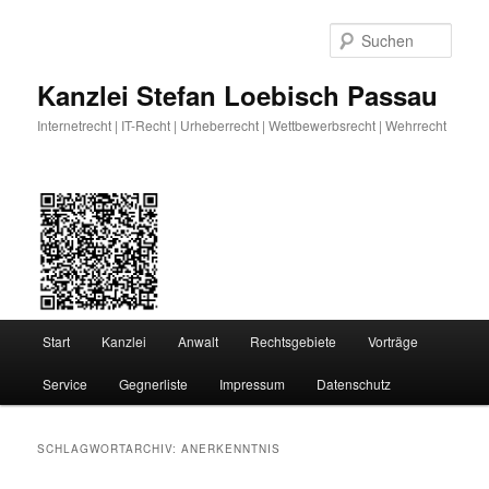
Zum
Zum
primären
sekundären
Such
Inhalt
Inhalt
springen
springen
Kanzlei Stefan Loebisch Passau
Internetrecht | IT-Recht | Urheberrecht | Wettbewerbsrecht | Wehrrecht
Hauptmenü
Start
Kanzlei
Anwalt
Rechtsgebiete
Vorträge
Service
Gegnerliste
Impressum
Datenschutz
SCHLAGWORTARCHIV:
ANERKENNTNIS