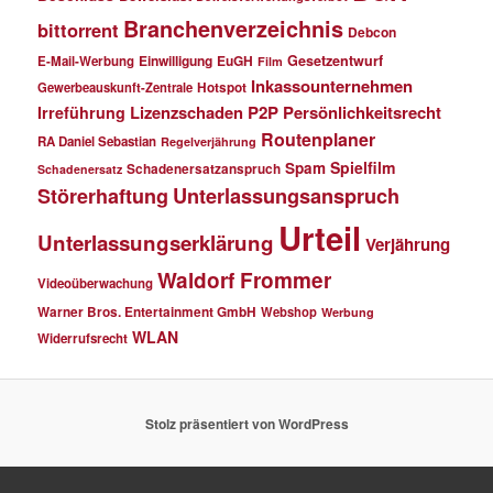
Branchenverzeichnis
bittorrent
Debcon
Einwilligung
EuGH
Gesetzentwurf
E-Mail-Werbung
Film
Inkassounternehmen
Gewerbeauskunft-Zentrale
Hotspot
Lizenzschaden
P2P
Persönlichkeitsrecht
Irreführung
Routenplaner
RA Daniel Sebastian
Regelverjährung
Spielfilm
Spam
Schadenersatzanspruch
Schadenersatz
Störerhaftung
Unterlassungsanspruch
Urteil
Unterlassungserklärung
Verjährung
Waldorf Frommer
Videoüberwachung
Warner Bros. Entertainment GmbH
Webshop
Werbung
WLAN
Widerrufsrecht
Stolz präsentiert von WordPress