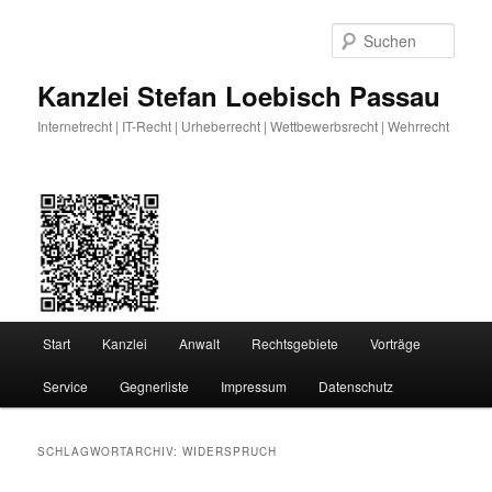
Zum
Zum
primären
sekundären
Such
Inhalt
Inhalt
springen
springen
Kanzlei Stefan Loebisch Passau
Internetrecht | IT-Recht | Urheberrecht | Wettbewerbsrecht | Wehrrecht
Hauptmenü
Start
Kanzlei
Anwalt
Rechtsgebiete
Vorträge
Service
Gegnerliste
Impressum
Datenschutz
SCHLAGWORTARCHIV:
WIDERSPRUCH