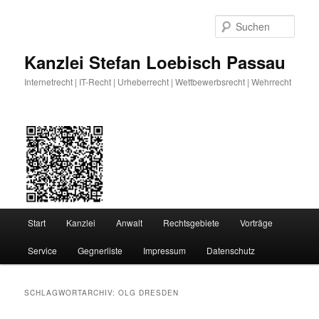
Zum
Zum
primären
sekundären
Such
Inhalt
Inhalt
springen
springen
Kanzlei Stefan Loebisch Passau
Internetrecht | IT-Recht | Urheberrecht | Wettbewerbsrecht | Wehrrecht
Hauptmenü
Start
Kanzlei
Anwalt
Rechtsgebiete
Vorträge
Service
Gegnerliste
Impressum
Datenschutz
SCHLAGWORTARCHIV:
OLG DRESDEN