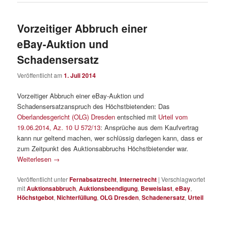
Vorzeitiger Abbruch einer
eBay-Auktion und
Schadensersatz
Veröffentlicht am
1. Juli 2014
Vorzeitiger Abbruch einer eBay-Auktion und
Schadensersatzanspruch des Höchstbietenden: Das
Oberlandesgericht (OLG) Dresden
entschied mit
Urteil vom
19.06.2014, Az. 10 U 572/13
: Ansprüche aus dem Kaufvertrag
kann nur geltend machen, wer schlüssig darlegen kann, dass er
zum Zeitpunkt des Auktionsabbruchs Höchstbietender war.
Weiterlesen
→
Veröffentlicht unter
Fernabsatzrecht
,
Internetrecht
|
Verschlagwortet
mit
Auktionsabbruch
,
Auktionsbeendigung
,
Beweislast
,
eBay
,
Höchstgebot
,
Nichterfüllung
,
OLG Dresden
,
Schadenersatz
,
Urteil