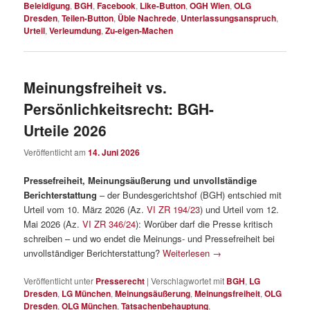
Beleidigung
,
BGH
,
Facebook
,
Like-Button
,
OGH Wien
,
OLG
Dresden
,
Teilen-Button
,
Üble Nachrede
,
Unterlassungsanspruch
,
Urteil
,
Verleumdung
,
Zu-eigen-Machen
Meinungsfreiheit vs.
Persönlichkeitsrecht: BGH-
Urteile 2026
Veröffentlicht am
14. Juni 2026
Pressefreiheit, Meinungsäußerung und unvollständige
Berichterstattung
– der Bundesgerichtshof (BGH) entschied mit
Urteil vom 10. März 2026 (Az.
VI ZR 194/23
) und Urteil vom 12.
Mai 2026 (Az.
VI ZR 346/24
): Worüber darf die Presse kritisch
schreiben – und wo endet die Meinungs- und Pressefreiheit bei
unvollständiger Berichterstattung?
Weiterlesen
→
Veröffentlicht unter
Presserecht
|
Verschlagwortet mit
BGH
,
LG
Dresden
,
LG München
,
Meinungsäußerung
,
Meinungsfreiheit
,
OLG
Dresden
,
OLG München
,
Tatsachenbehauptung
,