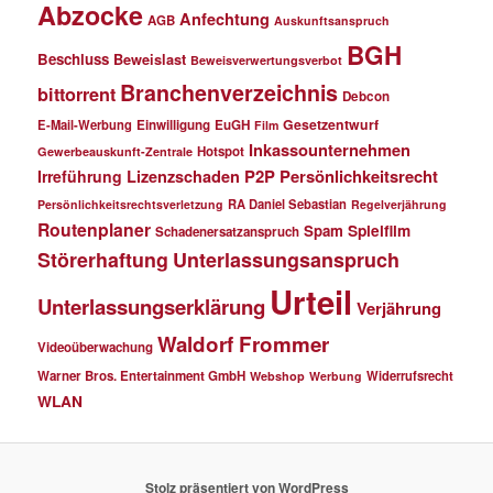
Abzocke
Anfechtung
AGB
Auskunftsanspruch
BGH
Beschluss
Beweislast
Beweisverwertungsverbot
Branchenverzeichnis
bittorrent
Debcon
Gesetzentwurf
E-Mail-Werbung
Einwilligung
EuGH
Film
Inkassounternehmen
Hotspot
Gewerbeauskunft-Zentrale
P2P
Persönlichkeitsrecht
Irreführung
Lizenzschaden
RA Daniel Sebastian
Persönlichkeitsrechtsverletzung
Regelverjährung
Routenplaner
Spielfilm
Spam
Schadenersatzanspruch
Störerhaftung
Unterlassungsanspruch
Urteil
Unterlassungserklärung
Verjährung
Waldorf Frommer
Videoüberwachung
Warner Bros. Entertainment GmbH
Widerrufsrecht
Webshop
Werbung
WLAN
Stolz präsentiert von WordPress