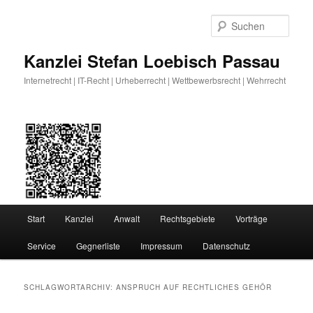
Zum
Zum
primären
sekundären
Such
Inhalt
Inhalt
springen
springen
Kanzlei Stefan Loebisch Passau
Internetrecht | IT-Recht | Urheberrecht | Wettbewerbsrecht | Wehrrecht
Hauptmenü
Start
Kanzlei
Anwalt
Rechtsgebiete
Vorträge
Service
Gegnerliste
Impressum
Datenschutz
SCHLAGWORTARCHIV:
ANSPRUCH AUF RECHTLICHES GEHÖR