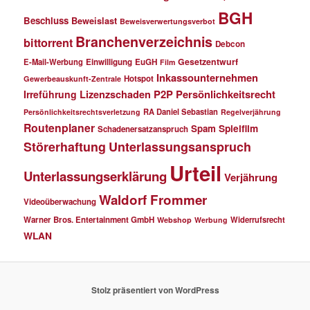
BGH
Beschluss
Beweislast
Beweisverwertungsverbot
Branchenverzeichnis
bittorrent
Debcon
Gesetzentwurf
E-Mail-Werbung
Einwilligung
EuGH
Film
Inkassounternehmen
Hotspot
Gewerbeauskunft-Zentrale
P2P
Persönlichkeitsrecht
Irreführung
Lizenzschaden
RA Daniel Sebastian
Persönlichkeitsrechtsverletzung
Regelverjährung
Routenplaner
Spielfilm
Spam
Schadenersatzanspruch
Störerhaftung
Unterlassungsanspruch
Urteil
Unterlassungserklärung
Verjährung
Waldorf Frommer
Videoüberwachung
Warner Bros. Entertainment GmbH
Widerrufsrecht
Webshop
Werbung
WLAN
Stolz präsentiert von WordPress