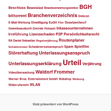
BGH
Beschluss
Beweislast
Beweisverwertungsverbot
Branchenverzeichnis
bittorrent
Debcon
Einwilligung
EuGH
Gesetzentwurf
E-Mail-Werbung
Film
Inkassounternehmen
Gewerbeauskunft-Zentrale
Hotspot
Lizenzschaden
P2P
Persönlichkeitsrecht
Irreführung
Routenplaner
RA Daniel Sebastian
Regelverjährung
Spielfilm
Spam
Schadenersatzanspruch
Schadenersatz
Störerhaftung
Unterlassungsanspruch
Urteil
Unterlassungserklärung
Verjährung
Waldorf Frommer
Videoüberwachung
Warner Bros. Entertainment GmbH
Webshop
Werbung
WLAN
Widerrufsrecht
Stolz präsentiert von WordPress