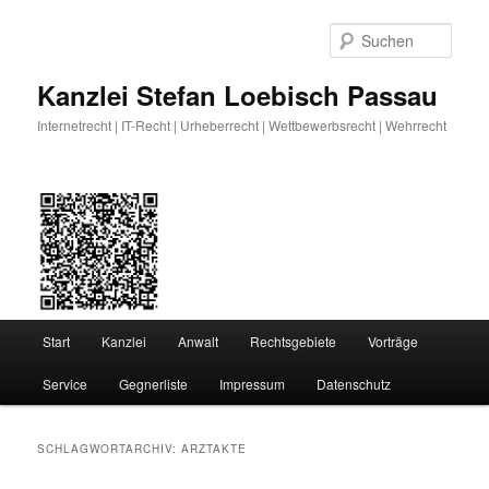
Zum
Zum
primären
sekundären
Such
Inhalt
Inhalt
springen
springen
Kanzlei Stefan Loebisch Passau
Internetrecht | IT-Recht | Urheberrecht | Wettbewerbsrecht | Wehrrecht
Hauptmenü
Start
Kanzlei
Anwalt
Rechtsgebiete
Vorträge
Service
Gegnerliste
Impressum
Datenschutz
SCHLAGWORTARCHIV:
ARZTAKTE